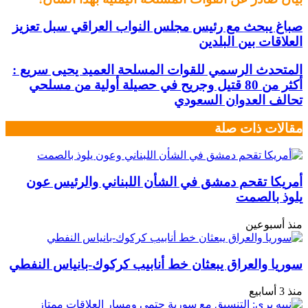
صباغ يبحث مع رئيس مجلس النواب العراقي سبل تعزيز
العلاقات بين البلدين
المتحدث الرسمي للقوات المسلحة العميد يحيى سريع :
أكثر من 80 قتيل وجريح في حصيلة أولية من مسلحي
تحالف العدوان السعودي
مقالات ذات صلة
أمريكا تقحم دمشق في الشأن اللبناني والرئيس عون
يلوذ بالصمت
منذ أسبوعين
سوريا والعراق يبعثان خط أنابيب كركوك-بانياس النفطي
منذ 3 أسابيع