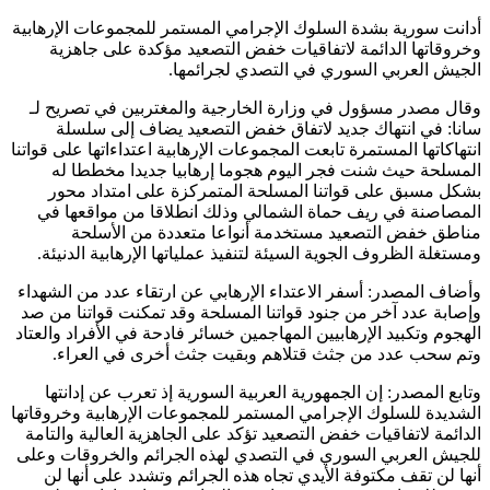
أدانت سورية بشدة السلوك الإجرامي المستمر للمجموعات الإرهابية
وخروقاتها الدائمة لاتفاقيات خفض التصعيد مؤكدة على جاهزية
الجيش العربي السوري في التصدي لجرائمها.
وقال مصدر مسؤول في وزارة الخارجية والمغتربين في تصريح لـ
سانا: في انتهاك جديد لاتفاق خفض التصعيد يضاف إلى سلسلة
انتهاكاتها المستمرة تابعت المجموعات الإرهابية اعتداءاتها على قواتنا
المسلحة حيث شنت فجر اليوم هجوما إرهابيا جديدا مخططا له
بشكل مسبق على قواتنا المسلحة المتمركزة على امتداد محور
المصاصنة في ريف حماة الشمالي وذلك انطلاقا من مواقعها في
مناطق خفض التصعيد مستخدمة أنواعا متعددة من الأسلحة
ومستغلة الظروف الجوية السيئة لتنفيذ عملياتها الإرهابية الدنيئة.
وأضاف المصدر: أسفر الاعتداء الإرهابي عن ارتقاء عدد من الشهداء
وإصابة عدد آخر من جنود قواتنا المسلحة وقد تمكنت قواتنا من صد
الهجوم وتكبيد الإرهابيين المهاجمين خسائر فادحة في الأفراد والعتاد
وتم سحب عدد من جثث قتلاهم وبقيت جثث أخرى في العراء.
وتابع المصدر: إن الجمهورية العربية السورية إذ تعرب عن إدانتها
الشديدة للسلوك الإجرامي المستمر للمجموعات الإرهابية وخروقاتها
الدائمة لاتفاقيات خفض التصعيد تؤكد على الجاهزية العالية والتامة
للجيش العربي السوري في التصدي لهذه الجرائم والخروقات وعلى
أنها لن تقف مكتوفة الأيدي تجاه هذه الجرائم وتشدد على أنها لن