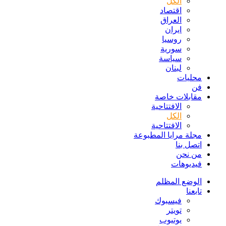
الكل
اقتصاد
العراق
ايران
روسيا
سورية
سياسة
لبنان
محليات
فن
مقابلات خاصة
الافتتاحیة
الكل
الافتتاحیة
مجلة مرايا المطبوعة
اتصل بنا
من نحن
فيديوهات
الوضع المظلم
تابعنا
فيسبوك
تويتر
يوتيوب