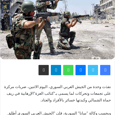
فيسبوك
تويتر
ماسنجر
واتساب
تيلقرام
مشاركة عبر البريد
نفذت وحدة من الجيش العربي السوري، اليوم الاثنين، ضربات مركزة
على تجمعات وتحركات لما يسمى بـ”كتائب العزة”الإرهابية في ريف
حماة الشمالي وكبدتها خسائر بالأفراد والعتاد.
وبحسب وكالة “سانا” السورية، فإن “الجيش العربي السوري أطلق