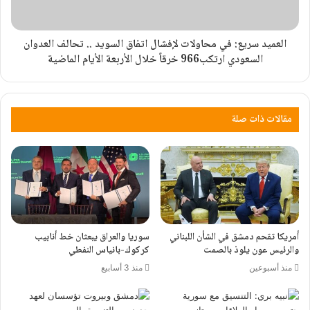
العميد سريع: في محاولات لإفشال اتفاق السويد .. تحالف العدوان
السعودي ارتكب966 خرقاً خلال الأربعة الأيام الماضية
مقالات ذات صلة
أمريكا تقحم دمشق في الشأن اللبناني
سوريا والعراق يبعثان خط أنابيب
والرئيس عون يلوذ بالصمت
كركوك-بانياس النفطي
منذ أسبوعين
منذ 3 أسابيع