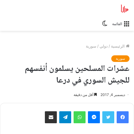
الوضع
القائمة
المظلم
الرئيسية
/
دولي
/
سورية
سورية
عشرات المسلحين يسلمون أنفسهم
للجيش السوري في درعا
ديسمبر 4, 2017
أقل من دقيقة
فيسبوك
تويتر
ماسنجر
واتساب
تيلقرام
مشاركة عبر البريد