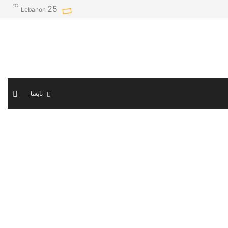
℃
25
Lebanon
الوض
تابعنا
المظ