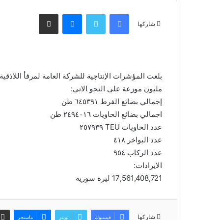
فيسبوك
تويتر
ماسنجر
مشاركة عبر البريد
شاركها
مليون موزعة على النحو الاتي:
إجمالي بضائع الفرط ٦٤٥٣٩١ طن
اجمالي بضائع الحاويات ٢٤٩٤٠١٦ طن
عدد الحاويات TEU ٢٥٧٩٣٩
عدد البواخر ٤١٨
عدد الركاب ٩٥٤
الايرادات:
17,561,408,721 ليرة سورية
شاركها
فيسبوك
تويتر
ماسنجر