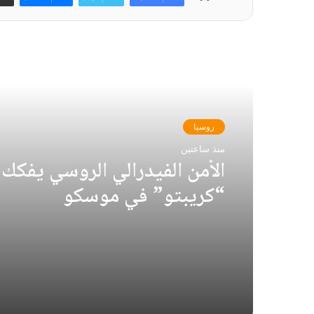
أقرأ التالي
روسيا
منذ ساعتين
الأمن الفيدرالي الروسي يفكك
“كريبتو” في موسكو