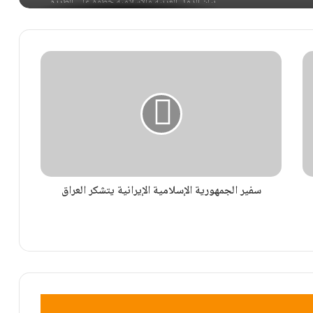
بيان الدول العربية والإسلامية خطوة على الطريق
الصحيح ولكن
تداعيات استنزاف التسليح الأمريكي في المواجهة
زاخاروفا: الهجوم البولندي هو نتاج “عقد تاريخية”
الأمن الفيدرالي الروسي يفكك شبكة “كريبتو” في
موسكو
سفير الجمهورية الإسلامية الإيرانية يتشكر العراق
قبلان للرئيس: اربح كل شعبك لتربح مستقبلك
الوطني ‏
بيان الدول العربية والإسلامية خطوة على الطريق
الصحيح ولكن