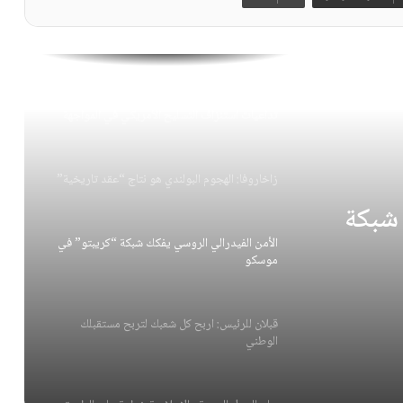
بيان الدول العربية والإسلامية خطوة على الطريق
الصحيح ولكن
تداعيات استنزاف التسليح الأمريكي في المواجهة
زاخاروفا: الهجوم البولندي هو نتاج “عقد تاريخية”
 شبكة
الأمن الفيدرالي الروسي يفكك شبكة “كريبتو” في
موسكو
قبلان للرئيس: اربح كل شعبك لتربح مستقبلك
الوطني ‏