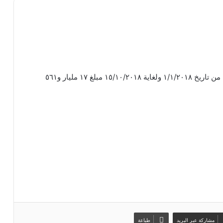
بلغت المؤشرات الإنتاجية للشركة العامة لمرفأ اللاذقية من تاريخ ١/١/٢٠١٨ ولغاية ١٥/١٠/٢٠١٨ مبلغ ١٧ مليار و٥٦١
زاخاروفا: الهجوم البولندي هو نتاج “عقد تاريخية”
الأمن الفيدرالي الروسي يفكك شبكة “كريبتو” في
موسكو
قبلان للرئيس: اربح كل شعبك لتربح مستقبلك
الوطني ‏
مشاركة عبر البريد
طباعة