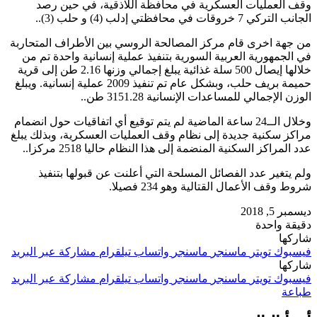
وقف العمليات العسكرية في محافظة اللاذقية، في حين رصد
الجانب التركي 7 خروقات في محافظتي إدلب (4) و حلب (3)..
من جهة اخرى قام مركز المصالحة الروسي بين الأطراف المتحاربة
في الجمهورية العربية السورية بتنفيذ عملية إنسانية واحدة تم من
خلالها إيصال 500 سلة غذائية يبلغ إجمالي وزنها 2.16 طن إلى قرية
حميمة بريف حلب، وبشكل عام تم تنفيذ 2009 عملية إنسانية. ويبلغ
الوزن الإجمالي للمساعدات الإنسانية 3151.28 طن..
وخلال الــ24 ساعة الماضية لم يتم توقيع أي اتفاقيات حول انضمام
مراكز سكنية جديدة إلى نظام وقف العمليات العسكرية، وبذلك يبلغ
عدد المراكز السكنية المنضمة إلى هذا النظام حاليا 2518 مركزا..
ولم يتغير عدد الفصائل المسلحة التي أعلنت عن قبولها بتنفيذ
شروط وقف الأعمال القتالية وهو 234 فصيلا.
ديسمبر 5, 2018
دقيقة واحدة
شاركها
فيسبوك
تويتر
ماسنجر
ماسنجر
واتساب
تيلقرام
مشاركة عبر البريد
شاركها
فيسبوك
تويتر
ماسنجر
ماسنجر
واتساب
تيلقرام
مشاركة عبر البريد
طباعة