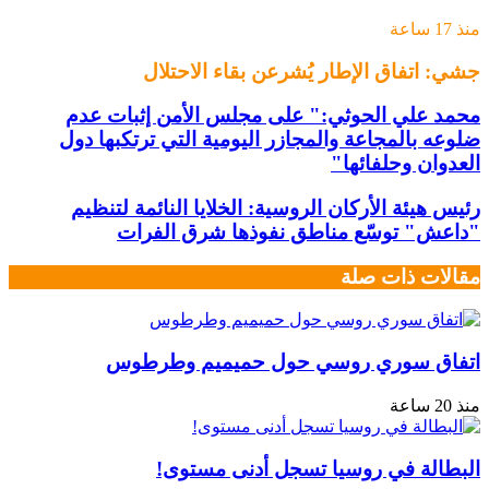
منذ 17 ساعة
جشي: اتفاق الإطار يُشرعن بقاء الاحتلال
محمد علي الحوثي:" على مجلس الأمن إثبات عدم
ضلوعه بالمجاعة والمجازر اليومية التي ترتكبها دول
العدوان وحلفائها"
رئيس هيئة الأركان الروسية: الخلايا النائمة لتنظيم
"داعش" توسّع مناطق نفوذها شرق الفرات
مقالات ذات صلة
اتفاق سوري روسي حول حميميم وطرطوس
منذ 20 ساعة
البطالة في روسيا تسجل أدنى مستوى!