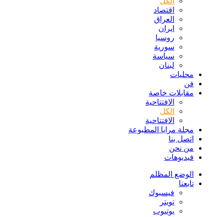
الكل
اقتصاد
العراق
ايران
روسيا
سورية
سياسة
لبنان
محليات
فن
مقابلات خاصة
الافتتاحیة
الكل
الافتتاحیة
مجلة مرايا المطبوعة
اتصل بنا
من نحن
فيديوهات
الوضع المظلم
تابعنا
فيسبوك
تويتر
يوتيوب