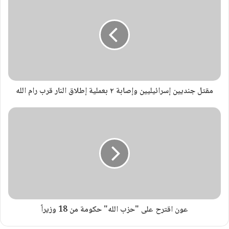
مقتل جنديين إسرائيليين وإصابة ٢ بعملية إطلاق النار قرب رام الله
عون اقترح على "حزب الله" حكومة من 18 وزيراً