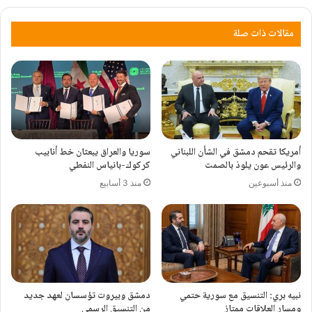
مقالات ذات صلة
أمريكا تقحم دمشق في الشأن اللبناني
سوريا والعراق يبعثان خط أنابيب
والرئيس عون يلوذ بالصمت
كركوك-بانياس النفطي
منذ أسبوعين
منذ 3 أسابيع
نبيه بري: التنسيق مع سورية حتمي
دمشق وبيروت تؤسسان لعهد جديد
ومسار العلاقات ممتاز
من التنسيق الرسمي