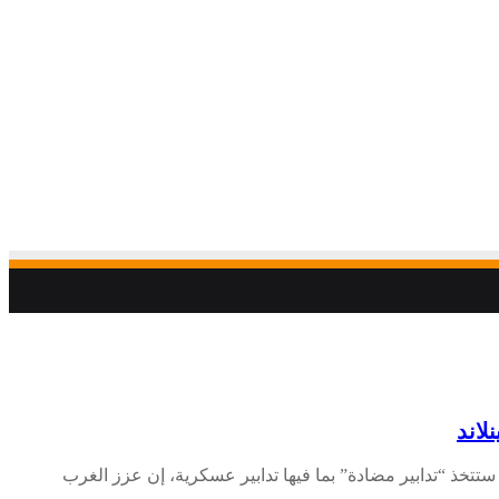
لاند
تخذ “تدابير مضادة” بما فيها تدابير عسكرية، إن عزز الغرب