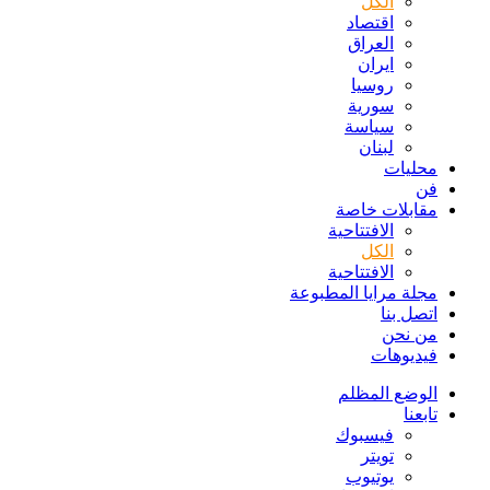
الكل
اقتصاد
العراق
ايران
روسيا
سورية
سياسة
لبنان
محليات
فن
مقابلات خاصة
الافتتاحیة
الكل
الافتتاحیة
مجلة مرايا المطبوعة
اتصل بنا
من نحن
فيديوهات
الوضع المظلم
تابعنا
فيسبوك
تويتر
يوتيوب