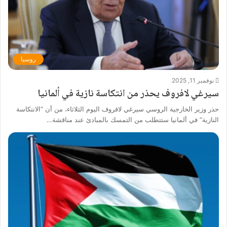
روسيا
نوفمبر 11, 2025
سيرغي لافروف يحذر من انتكاسة نازية في ألمانيا
حذر وزير الخارجية الروسي سيرغي لافروف اليوم الثلاثاء، من أن “الانتكاسة
النازية” في ألمانيا ستتطلب من التمسك بالمبادئ عند مناقشة…