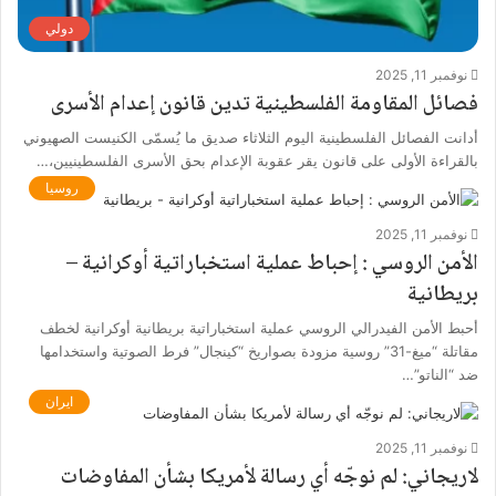
دولي
نوفمبر 11, 2025
فصائل المقاومة الفلسطينية تدين قانون إعدام الأسرى
أدانت الفصائل الفلسطينية اليوم الثلاثاء ‏صديق ما يُسمّى الكنيست الصهيوني
بالقراءة الأولى على قانون يقر عقوبة الإعدام بحق الأسرى الفلسطينيين،…
روسيا
نوفمبر 11, 2025
الأمن الروسي : إحباط عملية استخباراتية أوكرانية –
بريطانية
أحبط الأمن الفيدرالي الروسي عملية استخباراتية بريطانية أوكرانية ‏لخطف
مقاتلة “ميغ-31” روسية مزودة بصواريخ “كينجال” فرط الصوتية واستخدامها
ضد “الناتو”…
ايران
نوفمبر 11, 2025
لاريجاني: لم نوجّه أي رسالة لأمريكا بشأن المفاوضات