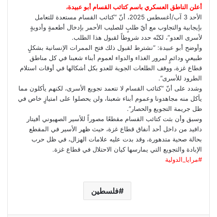
أعلن الناطق العسكري باسم كتائب القسام أبو عبيدة،
الأحد 3 آب/أغسطس 2025، أنّ “كتائب القسام مستعدة للتعامل
بإيجابية والتجاوب مع أيّ طلبٍ للصليب الأحمر بإدخال أطعمةٍ وأدويةٍ
لأسرى العدو”، لكنّه حدد شروطاً لقبول هذا الطلب.
وأوضح أبو عبيدة: “نشترط لقبول ذلك فتح الممرات الإنسانية بشكلٍ
طبيعيٍ ودائمٍ لمرور الغذاء والدواء لعموم أبناء شعبنا في كل مناطق
قطاع غزة، ووقف الطلعات الجوية للعدو بكل أشكالها في أوقات استلام
الطرود للأسرى”.
وشدد على أنّ “كتائب القسام لا تتعمد تجويع الأسرى، لكنهم يأكلون مما
يأكل منه مجاهدونا وعموم أبناء شعبنا، ولن يحصلوا على امتيازٍ خاص في
ظل جريمة التجويع والحصار”.
وسبق وأن بثت كتائب ​القسام​ مقطعًا مصوراً للأسير الصهيوني أفيتار
دافيد من داخل أحد أنفاق قطاع ​غزة​، حيث ظهر الأسير في المقطع
بحالة صحية متدهورة، وقد بدت عليه علامات الهزال، في ظل حرب
الإبادة والتجويع التي يمارسها كيان الاحتلال في قطاع غزة.
#مرايا_الدولية
فلسطين