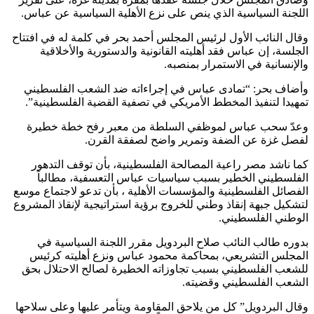
اللجنة السياسية الذي ينص على نزع الأهلية السياسية عن عباس.
وقال النائب الأول لرئيس المجلس أحمد بحر في كلمة له في افتتاح
الجلسة، إن عباس فقد أهليته القانونية والدستورية والأخلاقية
والإنسانية في الاستمرار بمنصبه.
وأضاف بحر: “تمادى عباس في إجراءاته ضد الشعب الفلسطيني
تمهيدا لتنفيذ المخطط الأمريكي في تصفية القضية الفلسطينية”.
وعدّ سحب عباس لموظفي السلطة من معبر رفح خطة خطيرة
لفصل غزة عن الضفة وتمرير واضح لصفقة القرن.
كما ناشد مصر راعية المصالحة الفلسطينية، بأن توقف التدهور
الفلسطيني الخطير بسبب سياسيات عباس التعسفية، مطالباً
الفصائل الفلسطينية والمؤسسات الأهلية ، بأن تدعو لاجتماع موسع
لتشكيل جبهة إنقاذ وطني للخروج برؤية استراتيجية لإنقاذ المشروع
الوطني الفلسطيني.
بدوره طالب النائب صلاح البردويل مقرر اللجنة السياسية في
المجلس التشريعي، بمحاكمة محمود عباس ونزع أهليته كرئيس
للشعب الفلسطيني بسبب تجاوزاته الخطيرة لصالح الاحتلال بحق
الشعب الفلسطيني وقضيته.
وقال البردويل” كل من يلاحق المقاومة ويتأمر عليها وعلى سلاحها