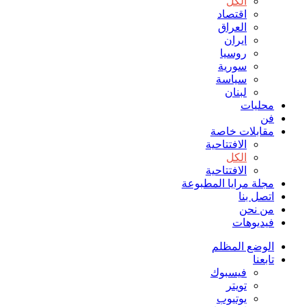
الكل
اقتصاد
العراق
ايران
روسيا
سورية
سياسة
لبنان
محليات
فن
مقابلات خاصة
الافتتاحیة
الكل
الافتتاحیة
مجلة مرايا المطبوعة
اتصل بنا
من نحن
فيديوهات
الوضع المظلم
تابعنا
فيسبوك
تويتر
يوتيوب