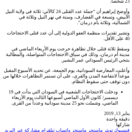
23 شخصاً.
وأوضح إبراهيم أن “جملة عدد القتلى 24 كالآتي: ثلاثة في ولاية النيل
الأبيض، وتسعة في القضارف، وستة في نهر النيل وثلاثة في
الشمالية، وثلاثة بأم درمان”.
وتشير تقديرات منظمة العفو الدولية إلى أن عدد قتلى الاحتجاجات
40 على الأقل.
وسقط ثلاثة قتلى خلال تظاهرة خرجت يوم الأربعاء الماضي في
مدينة أم درمان، وذلك في سياق الاحتجاجات المتواصلة، والمطالبة
بتنحي الرئيس السوداني عمر البشير.
وأعلنت المعارضة السودانية، يوم الجمعة، عن تحديد الأسبوع المقبل
موعداً لانتفاضة المدن والقرى، على أن تستمر التظاهرات خلالها من
دون توقف حتى سقوط النظام.
ودخلت الاحتجاجات الشعبية في السودان التي بدأت في 19
ديسمبر/ كانون الأول الماضي أسبوعها الثالث يوم الأربعاء
الماضي، وشملت نحو 25 مدينة سودانية وعدداً من القرى.
يناير 13, 2019
دقيقة واحدة
شاركها
فيسبوك
تويتر
ماسنجر
ماسنجر
واتساب
تيلقرام
مشاركة عبر البريد