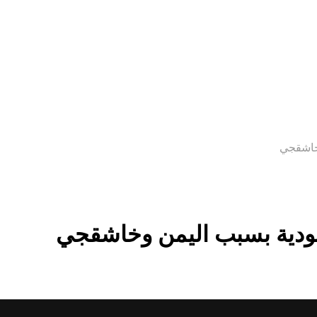
خاشقجي
ودية بسبب اليمن وخاشقجي