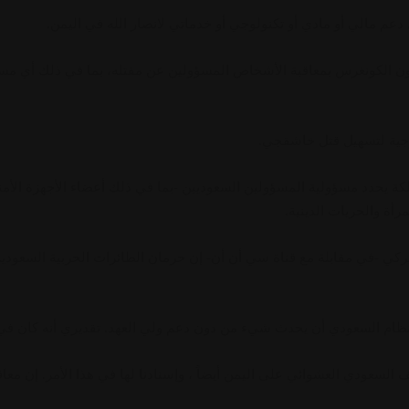
 مالي أو مادي أو تكنولوجي أو خدماتي لانصار الله في اليمن.
الكونغرس بمعاقبة الأشخاص المسؤولين عن مقتله، بما في ذلك أي مسؤ
وجية لتسهيل قتل خاشقجي.
حدد مسؤولية المسؤولين السعوديين -بما في ذلك أعضاء الأجهزة الأمنية
أة والحريات الدينية.
كي -في مقابلة مع قناة سي أن أن- إن حرمان الطائرات الحربية السعودي
ام السعودي أن يحدث شيء من دون دعم ولي العهد. تقديري أنه كان في ال
سعودي العشوائي على اليمن أيضاً ، وإسنادنا لها في هذا الأمر. إن معاق