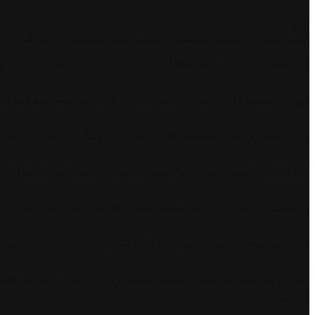
شاركها
فيسبوك
تويتر
ماسنجر
ماسنجر
واتساب
تيلقرام
مشاركة عبر البريد
قدم العضو البارز في لجنة العلاقات الخارجية بمجلس الشيوخ الأميركي ب
ويهدف المشروع إلى دعم حل سلمي للحرب في اليمن ومحاسبة قتلة ا
ويدعو المشروع إلى دعم جهود الأمم المتحدة للتوصل إلى تسوية سلمية
كما طالب حكومتي الإمارات والسعودية بالمبادرة باتخاذ إجراءات بناء ال
ودعا مشروع القرار إلى وقف معظم مبيعات الأسلحة للحكومة السعودية، ب
ويتيح المشروع للرئيس الأميركي دونالد ترامب أن يطلب استثناءات من حظ
كما دعا إلى وقف أي تمويل فيدرالي لعمليات تزويد طائرات التحالف الس
في اليمن.