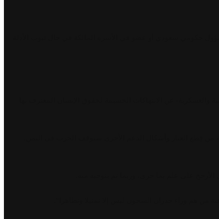
ول حكومي سعودي أو عضو في الأسرة المالكة في حال ثبوت الأدلة
 والعسكرية- عن الانتهاكات الجسيمة لحقوق الإنسان المعترف بها
ة من قِطع الغيار وأشكال الدعم الأخرى سيوقف الحرب في اليمن.
أرجح على علم بما جرى، وربما تم بتوجيه منه.
بة من هم وراء جدران السجون ليس إلا تمثيلا وتظاهرا”.