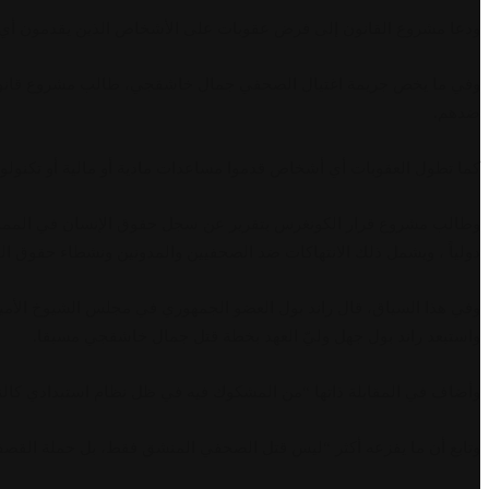
ودعا مشروع القانون إلى فرض عقوبات على الأشخاص الذين يقدمون أي دعم
وفي ما يخص جريمة اغتيال الصحفي جمال خاشقجي، طالب مشروع قانون 
ضدهم.
كما تطول العقوبات أي أشخاص قدموا مساعدات مادية أو مالية أو تكنول
وطالب مشروع قرار الكونغرس بتقرير عن سجل حقوق الإنسان في المملكة ي
دولياً ، ويشمل ذلك الانتهاكات ضد الصحفيين والمدونين ونشطاء حقوق المر
وفي هذا السياق، قال راند بول العضو الجمهوري في مجلس الشيوخ الأمير
واستبعد راند بول جهل وليّ العهد بخطة قتل جمال خاشقجي مسبقا.
وأضاف في المقابلة ذاتها “من المشكوك فيه في ظل نظام استبدادي كالنظ
وتابع أن ما يفزعه أكثر “ليس قتل الصحفي المنشق فقط، بل حملة القصف ال