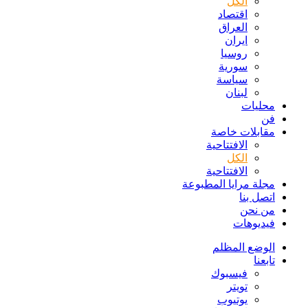
الكل
اقتصاد
العراق
ايران
روسيا
سورية
سياسة
لبنان
محليات
فن
مقابلات خاصة
الافتتاحیة
الكل
الافتتاحیة
مجلة مرايا المطبوعة
اتصل بنا
من نحن
فيديوهات
الوضع المظلم
تابعنا
فيسبوك
تويتر
يوتيوب