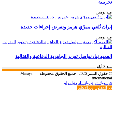
تخريبية
منذ يومين
إيران تُلغي ممرّي هرمز وتفرض إجراءات جديدة
منذ يومين
العميد نيا: نواصل تعزيز الجاهزية الدفاعية والقتالية
منذ 3 أيام
© حقوق النشر 2026، جميع الحقوق محفوظة |
Maraya
international
فيسبوك
تويتر
واتساب
تيلقرام
زر الذهاب إلى الأعلى