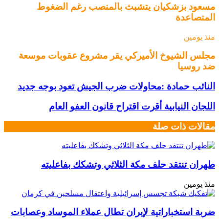
مسعود بزشكيان يتشبث بالمنصب رغم الضغوط
المتصاعدة
منذ يومين
مجلس الشيوخ الأميركي يقر مشروع عقوبات موسعة
ضد روسيا
النائب حمادة :محاولات ضرب الجيش تعود بوجه جديد
اللجان النيابية أقرت اقتراح قانون العفو العام
مقالات ذات صلة
طهران تنتقد حلف مكة الثلاثي وتشكك بفاعليته
منذ يومين
ضربة استخباراتية لإيران تطال عملاء الموساد وعصابات