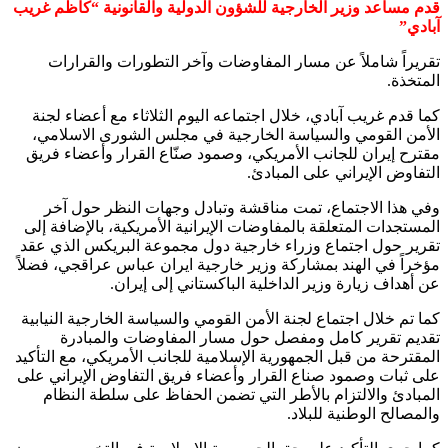
قدم مساعد وزير الخارجية للشؤون الدولية والقانونية “كاظم غريب‌
آبادي”
تقريراً شاملاً عن مسار المفاوضات وآخر التطورات والقرارات
المتخذة.
كما قدم غریب‌ آبادي، خلال اجتماعه اليوم الثلاثاء مع أعضاء لجنة
الأمن القومي والسياسة الخارجية في مجلس الشورى الاسلامي،
مقترح إيران للجانب الأمريكي، وصمود صنّاع القرار وأعضاء فريق
التفاوض الإيراني على المبادئ.
وفي هذا الاجتماع، تمت مناقشة وتبادل وجهات النظر حول آخر
المستجدات المتعلقة بالمفاوضات الإيرانية الأمريكية، بالإضافة إلى
تقرير حول اجتماع وزراء خارجية دول مجموعة البريكس الذي عقد
مؤخراً في الهند بمشاركة وزير خارجية ايران عباس عراقجي، فضلاً
عن أهداف زيارة وزير الداخلية الباكستاني إلى إيران.
كما تم خلال اجتماع لجنة الأمن القومي والسياسة الخارجية النيابية
تقديم تقرير كامل ومفصل حول مسار المفاوضات والمبادرة
المقترحة من قبل الجمهورية الإسلامية للجانب الأمريكي، مع التأكيد
على ثبات وصمود صناع القرار وأعضاء فريق التفاوض الإيراني على
المبادئ والالتزام بالأطر التي تضمن الحفاظ على سلطة النظام
والمصالح الوطنية للبلاد.