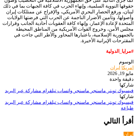
كما جرى التأكيد على حق الجمهورية الاسلامية في التخصيب وصون
حقوقها النووية السلمية، وإنهاء الحرب في كافة الجبهات بما في ذلك
لبنان، ورفع الحصار البحري الأمريكي، والإفراج عن ممتلكات إيران
وأصولها، وتأمين الأضرار الناجمة عن الحرب التي فرضتها الولايات
المتحدة لإعادة الإعمار، وإنهاء كافة العقوبات أحادية الجانب وقرارات
مجلس الأمن، وخروج القوات الأمريكية من المناطق المحيطة
بالجمهورية الإسلامية، باعتبارها المحاور والأطر التي جاءت في
المقترحات الإيرانية الأخيرة.
#مرايا_الدولية
الوسوم
امريكا
ايران
مايو 19, 2026
دقيقة واحدة
شاركها
فيسبوك
تويتر
ماسنجر
ماسنجر
واتساب
تيلقرام
مشاركة عبر البريد
شاركها
فيسبوك
تويتر
ماسنجر
ماسنجر
واتساب
تيلقرام
مشاركة عبر البريد
طباعة
أقرأ التالي
ايران