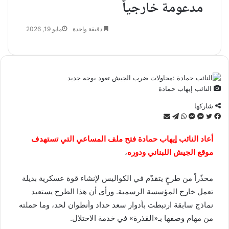
مدعومة خارجياً
دقيقة واحدة
مايو 19, 2026
النائب إيهاب حمادة
شاركها
تويتر
فيسبوك
ماسنجر
ماسنجر
واتساب
تيلقرام
مشاركة
عبر
البريد
أعاد النائب إيهاب حمادة فتح ملف المساعي التي تستهدف
موقع الجيش اللبناني ودوره
،
محذّراً من طرحٍ يتقدّم في الكواليس لإنشاء قوة عسكرية بديلة
تعمل خارج المؤسسة الرسمية. ورأى أن هذا الطرح يستعيد
نماذج سابقة ارتبطت بأدوار سعد حداد وأنطوان لحد، وما حملته
من مهام وصفها بـ«القذرة» في خدمة الاحتلال.