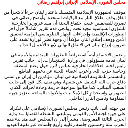
مجلس الشورى الإسلامي الإيراني إبراهيم رضائي
موقف الجمهورية الإسلامية المتمسك باعتبار لبنان جزءاً لا يتجزأ من
اتفاق وقف إطلاق النار مع الولايات المتحدة. وأوضح رضائي في
تصريح للصحفيين عقب اجتماع اللجنة أن مساعد وزير الخارجية
للشؤون السياسية مجيد تخت روانجي قدم تقريراً شاملاً حول آخر
التطورات الإقليمية وإجراءات الجهاز الدبلوماسي الرامية لتحقيق
الأمن ووقف إطلاق النار، مؤكداً أن وجهة نظر الوزارة تشدد على
ضرورة إدراج لبنان في الاتفاق النهائي لإنهاء الأعمال العدائية.
وتضمن الاجتماع أيضاً استعراضاً للتطورات الميدانية والأمنية في
لبنان قدمه مسؤولون في وزارة الاستخبارات، إلى جانب تقرير
رئيس لجنة العلاقات الخارجية عباس كُلرو حول وضع المنطقة
وخاصة حزب الله. وأعرب أعضاء اللجنة عن دعمهم القاطع
والمستمر للمقاومة الإسلامية في لبنان، مؤكدين أن إيران لن تنسى
دفاع حزب الله الشامل عن شعبها، وهي تقف بكل قوة إلى جانب
الشعب اللبناني، كما طالبوا بمواجهة حازمة وجادة لجرائم الكيان
الصهيوني واستخدام كل الإمكانيات والأدوات المتاحة لتعزيز جبهة
المقاومة وتأمين التآزر الداخلي.
من جهته، أثنى نائب رئيس مجلس الشورى الإسلامي علي نيكزاد
على جهود لجنة الأمن القومي ومتابعتها النشطة للقضايا منذ بداية
الحرب الثالثة المفروضة، مشيراً إلى أن المجلس عقد منذ بدء هذه
الحرب مئة وخمسين جلسة رقابية وأربع جلسات عبر تقنية الفيديو