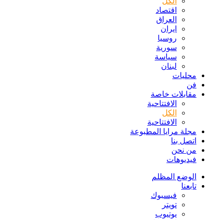
الكل
اقتصاد
العراق
ايران
روسيا
سورية
سياسة
لبنان
محليات
فن
مقابلات خاصة
الافتتاحیة
الكل
الافتتاحیة
مجلة مرايا المطبوعة
اتصل بنا
من نحن
فيديوهات
الوضع المظلم
تابعنا
فيسبوك
تويتر
يوتيوب