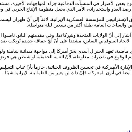
ع بعض الأضرار في المنشآت الدفاعية جراء المواجهات الأخيرة، مستدركا
 رصد العدو واستخباراته، الأمر الذي يجعل منظومة الإنتاج الحربي في
الإستراتيجي للمؤسسة العسكرية الإيرانية، لافتاً إلى أنّ طهران ليست بح
دين والساحات العامة طيلة أكثر من تسعين ليلة متواصلة.
إلى أنّ الولايات المتحدة وشركاءها، وفي مقدمتهم الناتو، ناصبوا الثو
تحاد السوفياتي السابق، مشدداً على أنّ أيّ حماقة جديدة تُرتكب ضد إي
 ماضية، تعهد الجنرال أسدي بجرّ أميركا إلى مواجهة ميدانية شاملة ولو ب
 الوقوع في تقديرات مغلوطة، لأنّ الغاية الحقيقية لواشنطن هي فرض ال
إدارة الأميركية في تحسين الظروف الحياتية، جازماً بأنّ غياب التسليم 
اً في أتون المعركة، فإنّ ذلك لن يغير من الطمأنينة الإيرانية شيئاً.