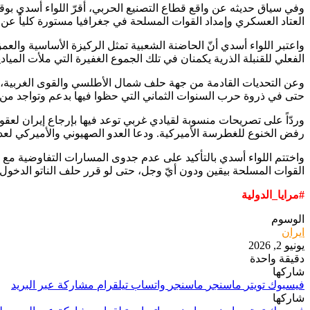
وفي سياق حديثه عن واقع قطاع التصنيع الحربي، أقرّ اللواء أسدي بوقو
العتاد العسكري وإمداد القوات المسلحة في جغرافيا مستورة كلياً عن
واعتبر اللواء أسدي أنّ الحاضنة الشعبية تمثل الركيزة الأساسية والعمق 
الفعلي للقنبلة الذرية يكمنان في تلك الجموع الغفيرة التي ملأت الميا
وعن التحديات القادمة من جهة حلف شمال الأطلسي والقوى الغربية، أشار 
حتى في ذروة حرب السنوات الثماني التي حظوا فيها بدعم وتواجد من الا
وردّاً على تصريحات منسوبة لقيادي غربي توعد فيها بإرجاع إيران لعقود
رفض الخنوع للغطرسة الأميركية. ودعا العدو الصهيوني والأميركي لعدم
واختتم اللواء أسدي بالتأكيد على عدم جدوى المسارات التفاوضية مع ال
القوات المسلحة بيقين ودون أيّ وجل، حتى لو قرر حلف الناتو الدخول أيض
#مرايا_الدولية
الوسوم
ايران
يونيو 2, 2026
دقيقة واحدة
شاركها
فيسبوك
تويتر
ماسنجر
ماسنجر
واتساب
تيلقرام
مشاركة عبر البريد
شاركها