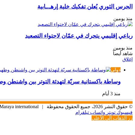
الحرس الثوري يُعلن تفكيك خلية إرهـ.ـابية
منذ يومين
رباعي إقليمي يتحرك في عمّان لاحتواء التصعيد
منذ يومين
شاهد أيضاً
إغلاق
دولي
وساطة باكستانية سريّة لتهدئة التوتر بين واشنطن و
منذ 3 أيام
© حقوق النشر 2026، جميع الحقوق محفوظة |
Maraya international
فيسبوك
تويتر
واتساب
تيلقرام
زر الذهاب إلى الأعلى