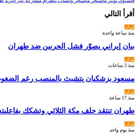
فيسبوك
تويتر
ماسنجر
ماسنجر
واتساب
تيلقرام
مشاركة عبر البريد
طب
أقرأ التالي
ايران
منذ ساعة واحدة
بيان إيراني يصوّر فشل الحربين ضد طهران
ايران
منذ 3 ساعات
مسعود بزشكيان يتشبث بالمنصب رغم الضغوط
ايران
منذ 17 ساعة
طهران تنتقد حلف مكة الثلاثي وتشكك بفاعليته
ايران
منذ يوم واحد