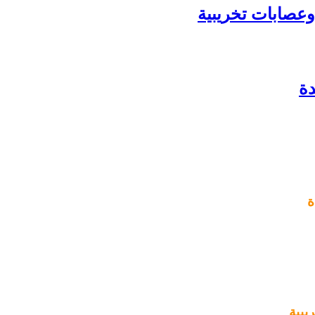
وعصابات تخريبية
دة
ة
يبية