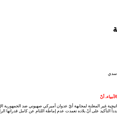
ة
أسدي
بياء، أنّ
تراتيجية غير المعلنة لمجابهة أيّ عدوان أميركي صهيوني ضد الجمهورية ال
داً التأكيد على أنّ بلاده تعمدت عدم إماطة اللثام عن كامل قدراتها ال