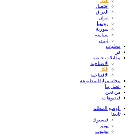
الكل
اقتصاد
العراق
ايران
روسيا
سورية
سياسة
لبنان
محليات
فن
مقابلات خاصة
الافتتاحیة
الكل
الافتتاحیة
مجلة مرايا المطبوعة
اتصل بنا
من نحن
فيديوهات
الوضع المظلم
تابعنا
فيسبوك
تويتر
يوتيوب