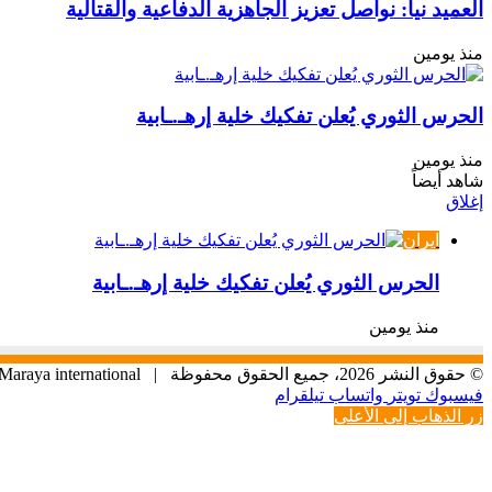
العميد نيا: نواصل تعزيز الجاهزية الدفاعية والقتالية
منذ يومين
الحرس الثوري يُعلن تفكيك خلية إرهـ.ـابية
منذ يومين
شاهد أيضاً
إغلاق
ايران
الحرس الثوري يُعلن تفكيك خلية إرهـ.ـابية
منذ يومين
© حقوق النشر 2026، جميع الحقوق محفوظة |
Maraya international
فيسبوك
تويتر
واتساب
تيلقرام
زر الذهاب إلى الأعلى