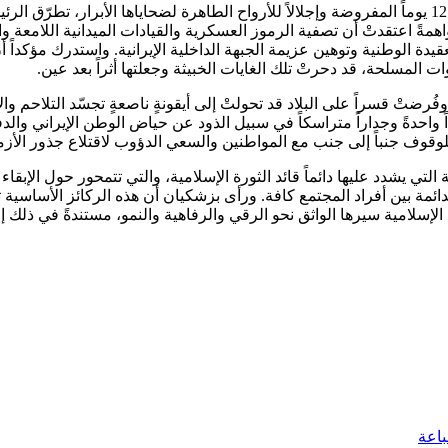
وفي سياق خطابٍ وجّهه إحياءً للذكرى السنوية الأولى لاندلاع حرب الـ 12 يوماً المفروضة وإجلالاً للأرواح ال
مةً اعتقدتْ أن تصفية الرموز العسكرية والقيادات الميدانية اللامعة وا
قيدة الوطنية وتوهين عزيمة الجبهة الداخلية الإيرانية. واستدرك مؤكدا
وات المسلحة، قد دحرتْ تلك الغايات الخبيثة وجعلتها أثراً بعد عين.
ضتْ قسراً على البلاد قد تحولتْ إلى أيقونةٍ ناصعةٍ تجسّد التلاحم وال
 واحدةً وجداراً متراسكاً في سبيل الذود عن حياض الوطن الإيراني والد
 للوقوف جنباً إلى جنب مع المواطنين والسعي الدؤوب لاقتلاع جذور الأزما
ي يشدد عليها دائماً قائد الثورة الإسلامية، والتي تتمحور حول الإبقاء ع
ئمة بين أفراد المجتمع كافة. ورأى بزشكيان أن هذه الركائز الأساسية ت
 الإسلامية سيرها الواثق نحو الرقي والرفاهية والنمو، مستندةً في ذل
اعة