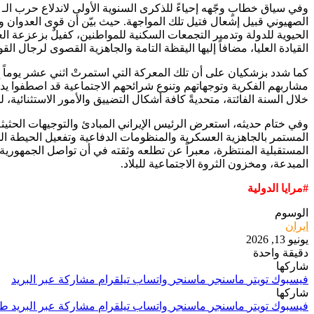
الصهيوني قبيل إشعال فتيل تلك المواجهة. حيث بيّن أن قوى العدوان واه
الحيوية للدولة وتدمير التجمعات السكنية للمواطنين، كفيلٌ بزعزعة الع
القيادة العليا، مضافاً إليها اليقظة التامة والجاهزية القصوى لرجال الق
كما شدد بزشكيان على أن تلك المعركة التي استمرتْ اثني عشر يوماً وفُر
مشاربهم الفكرية وتوجهاتهم وتنوع شرائحهم الاجتماعية قد اصطفوا يداً
خلال السنة الفائتة، متحديةً كافة أشكال التضييق والأمور الاستثنائية،
وفي ختام حديثه، استعرض الرئيس الإيراني المبادئ والتوجيهات الحثيثة الت
المستمر بالجاهزية العسكرية والمنظومات الدفاعية وتفعيل الحيطة الدا
المستقبلية المنتظرة، معبراً عن تطلعه وثقته في أن تواصل الجمهورية
المبدعة، ومخزون الثروة الاجتماعية للبلاد.
#مرايا الدولية
الوسوم
ايران
يونيو 13, 2026
دقيقة واحدة
شاركها
فيسبوك
تويتر
ماسنجر
ماسنجر
واتساب
تيلقرام
مشاركة عبر البريد
شاركها
فيسبوك
تويتر
ماسنجر
ماسنجر
واتساب
تيلقرام
مشاركة عبر البريد
طب