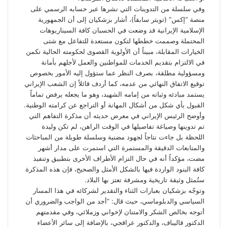
ر
وفي سلسلة من التدوينات التي نشرها عبر حسابه الرسمي على
ا
منصة “إكس” (تويتر سابقاً)، أشار بزشكيان إلى أن الجمهورية
ل
الإسلامية الإيرانية قد وضعت في الحسبان كافة السيناريوهات
ب
المحتملة وصممت خططها لتكون مستعدة للتفاعل مع شتى
ر
الخيارات المقابلة، مبيناً أن الأولوية القصوى لحكومته الحالية تكمن
ي
في الالتزام بتقديم الخدمات للمواطنين والعمل لأجلهم بأمانة
د
ومسؤولية مطلقة، بصرف النظر عما ستؤول إليه الأمور بخصوص
توقيع الاتفاق النهائي من عدمه، كما أردف قائلاً إن الشعب الإيراني
يستمد مبادئه وثباته من إمامه الشهيد، وهو ما يجعله يرفض تماماً
القبول بأي شكل من أشكال المهانة أو التراجع عن كرامته الوطنية.
وأوضح الرئيس الإيراني في معرض حديثه أن مذكرة التفاهم التي
تم تدوينها وصياغة تفاصيلها في الوقت الراهن، لم تكن وليدة
اللحظة بل جاءت نتاجاً لجهود مضنية وسلسلة طويلة من المباحثات
والمتابعات الدقيقة والمستمرة التي استمرت على مدار أشهر
مضت، مؤكداً أنه في حال التزام الأطراف الأخرى بتطبيق وتنفيذ
كافة البنود الواردة فيها بالشكل الأمثل والصحيح، فإن هذه المذكرة
ستُمثل وثيقة تاريخية ومشرفة تعتز بها البلاد.
وتوجّه بزشكيان بعبارات الثناء والتقدير لشركائه في هذا المسار
السياسي والدبلوماسي، حيث قال: “أجد من الواجب والضروري أن
أتوجه بخالص الشكر والامتنان لإخواني وزملائي، وفي مقدمتهم
الدكتور قاليباف، والدكتور عراقجي، بالإضافة إلى سائر الأعضاء