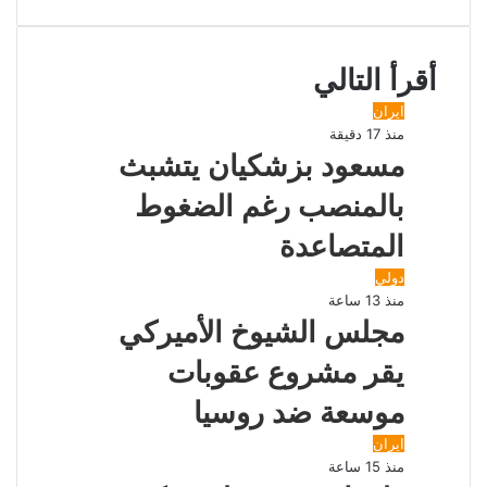
و
ر
ج
ج
ا
ك
ر
ك
ر
ر
ا
ة
ب
م
ع
أقرأ التالي
ب
ر
ايران
ا
منذ 17 دقيقة
ل
مسعود بزشكيان يتشبث
ب
ر
بالمنصب رغم الضغوط
ي
د
المتصاعدة
دولي
منذ 13 ساعة
مجلس الشيوخ الأميركي
يقر مشروع عقوبات
موسعة ضد روسيا
ايران
منذ 15 ساعة