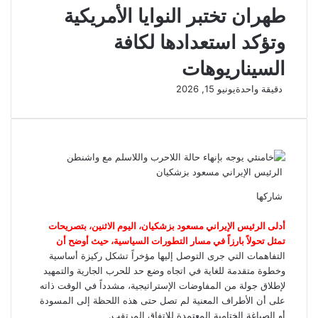
طهران تختبر النوايا الأمريكية
وتؤكد استعدادها لكافة
السيناريوهات
دقيقة واحدة
يونيو 15, 2026
الرئيس الإيراني مسعود بزشكيان
شاركها
ف
ت
م
م
و
ت
م
ي
و
ا
ا
ا
ي
ش
أدلى الرئيس الإيراني مسعود بزشكيان، اليوم الاثنين، بتصريحات
ي
س
س
ت
س
ل
ا
تمثل تحولاً بارزاً في مسار التطورات السياسية، حيث أوضح أن
ب
ت
ن
ن
ر
ق
س
التفاهمات التي جرى التوصل إليها مؤخراً تشكل ركيزة أساسية
و
ر
ج
ج
ا
ك
ر
وخطوة متقدمة للغاية في اتجاه وضع حد للحرب الجارية والتمهيد
ك
ر
ر
ا
ة
ب
لإطلاق جولة من المفاوضات الإستراتيجية، مشدداً في الوقت ذاته
م
ع
على أن الأطراف المعنية لم تصل حتى هذه اللحظة إلى المسودة
ب
أو الصياغة الختامية المعتمدة للاتفاق المرتقب.