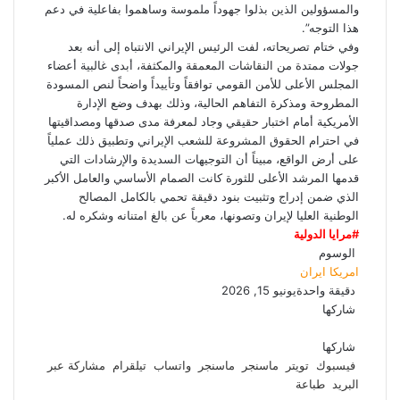
والمسؤولين الذين بذلوا جهوداً ملموسة وساهموا بفاعلية في دعم
هذا التوجه”.
وفي ختام تصريحاته، لفت الرئيس الإيراني الانتباه إلى أنه بعد
جولات ممتدة من النقاشات المعمقة والمكثفة، أبدى غالبية أعضاء
المجلس الأعلى للأمن القومي توافقاً وتأييداً واضحاً لنص المسودة
المطروحة ومذكرة التفاهم الحالية، وذلك بهدف وضع الإدارة
الأمريكية أمام اختبار حقيقي وجاد لمعرفة مدى صدقها ومصداقيتها
في احترام الحقوق المشروعة للشعب الإيراني وتطبيق ذلك عملياً
على أرض الواقع، مبيناً أن التوجيهات السديدة والإرشادات التي
قدمها المرشد الأعلى للثورة كانت الصمام الأساسي والعامل الأكبر
الذي ضمن إدراج وتثبيت بنود دقيقة تحمي بالكامل المصالح
الوطنية العليا لإيران وتصونها، معرباً عن بالغ امتنانه وشكره له.
#مرايا الدولية
الوسوم
امريكا
ايران
دقيقة واحدة
يونيو 15, 2026
شاركها
ف
ت
م
م
و
ت
م
ي
و
ا
ا
ا
ي
ش
شاركها
ي
س
س
ت
س
ل
ا
فيسبوك
تويتر
ماسنجر
ماسنجر
واتساب
تيلقرام
مشاركة عبر
ب
ت
ن
ن
ر
البريد
ق
س
طباعة