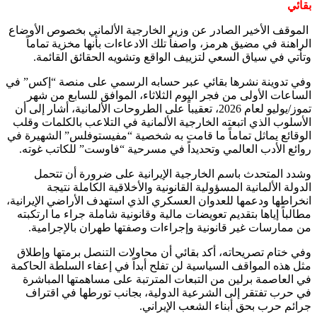
بقائي
الموقف الأخير الصادر عن وزير الخارجية الألماني بخصوص الأوضاع
الراهنة في مضيق هرمز، واصفاً تلك الادعاءات بأنها مخزية تماماً
وتأتي في سياق السعي لتزييف الواقع وتشويه الحقائق القائمة.
وفي تدوينة نشرها بقائي عبر حسابه الرسمي على منصة “إكس” في
الساعات الأولى من فجر اليوم الثلاثاء، الموافق للسابع من شهر
تموز/يوليو لعام 2026، تعقيباً على الطروحات الألمانية، أشار إلى أن
الأسلوب الذي اتبعته الخارجية الألمانية في التلاعب بالكلمات وقلب
الوقائع يماثل تماماً ما قامت به شخصية “مفيستوفلس” الشهيرة في
روائع الأدب العالمي وتحديداً في مسرحية “فاوست” للكاتب غوته.
وشدد المتحدث باسم الخارجية الإيرانية على ضرورة أن تتحمل
الدولة الألمانية المسؤولية القانونية والأخلاقية الكاملة نتيجة
انخراطها ودعمها للعدوان العسكري الذي استهدف الأراضي الإيرانية،
مطالباً إياها بتقديم تعويضات مالية وقانونية شاملة جراء ما ارتكبته
من ممارسات غير قانونية وإجراءات وصفتها طهران بالإجرامية.
وفي ختام تصريحاته، أكد بقائي أن محاولات التنصل برمتها وإطلاق
مثل هذه المواقف السياسية لن تفلح أبداً في إعفاء السلطة الحاكمة
في العاصمة برلين من التبعات المترتبة على مساهمتها المباشرة
في حرب تفتقر إلى الشرعية الدولية، بجانب تورطها في اقتراف
جرائم حرب بحق أبناء الشعب الإيراني.