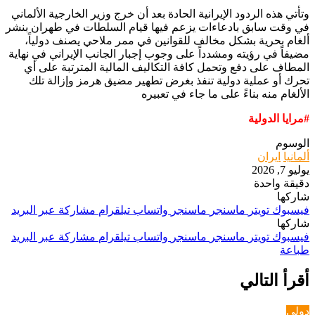
وتأتي هذه الردود الإيرانية الحادة بعد أن خرج وزير الخارجية الألماني
في وقت سابق بادعاءات يزعم فيها قيام السلطات في طهران بنشر
ألغام بحرية بشكل مخالف للقوانين في ممر ملاحي يصنف دولياً،
مضيفاً في رؤيته ومشدداً على وجوب إجبار الجانب الإيراني في نهاية
المطاف على دفع وتحمل كافة التكاليف المالية المترتبة على أي
تحرك أو عملية دولية تنفذ بغرض تطهير مضيق هرمز وإزالة تلك
الألغام منه بناءً على ما جاء في تعبيره
#مرايا الدولية
الوسوم
ألمانيا
ايران
يوليو 7, 2026
دقيقة واحدة
شاركها
فيسبوك
تويتر
ماسنجر
ماسنجر
واتساب
تيلقرام
مشاركة عبر البريد
شاركها
فيسبوك
تويتر
ماسنجر
ماسنجر
واتساب
تيلقرام
مشاركة عبر البريد
طباعة
أقرأ التالي
دولي