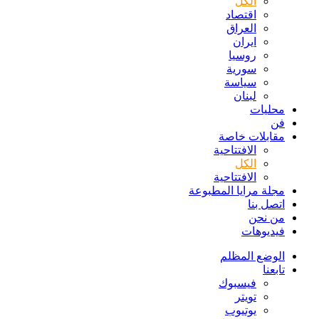
الكل
اقتصاد
العراق
ايران
روسيا
سورية
سياسة
لبنان
محليات
فن
مقابلات خاصة
الافتتاحیة
الكل
الافتتاحیة
مجلة مرايا المطبوعة
اتصل بنا
من نحن
فيديوهات
الوضع المظلم
تابعنا
فيسبوك
تويتر
يوتيوب