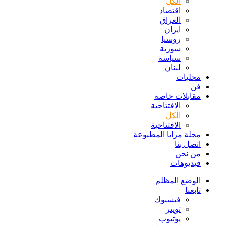
الكل
اقتصاد
العراق
ايران
روسيا
سورية
سياسة
لبنان
محليات
فن
مقابلات خاصة
الافتتاحیة
الكل
الافتتاحیة
مجلة مرايا المطبوعة
اتصل بنا
من نحن
فيديوهات
الوضع المظلم
تابعنا
فيسبوك
تويتر
يوتيوب