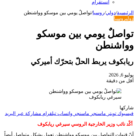
انستقرام
الرئيسية
/
دولي
/
روسيا
/
تواصلٌ يومي بين موسكو وواشنطن
دولي
روسيا
تواصلٌ يومي بين موسكو
وواشنطن
ريابكوف يربط الحلّ بتحرّك أميركي
يوليو 6, 2026
أقل من دقيقة
سيرغي ريابكوف
شاركها
فيسبوك
تويتر
ماسنجر
ماسنجر
واتساب
تيلقرام
مشاركة عبر البريد
أكّد نائب وزير الخارجية الروسي سيرغي ريابكوف
أنّ قنوات التواصل بين موسكو وواشنطن تعمل بشكلٍ متواصل أيضاً