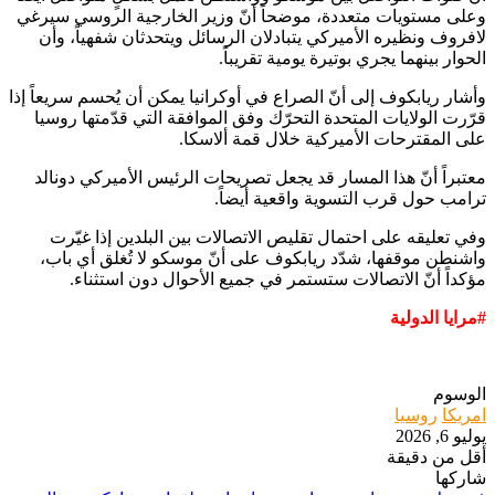
وعلى مستويات متعددة، موضحاً أنّ وزير الخارجية الروسي سيرغي
لافروف ونظيره الأميركي يتبادلان الرسائل ويتحدثان شفهياً، وأن
الحوار بينهما يجري بوتيرة يومية تقريباً.
وأشار ريابكوف إلى أنّ الصراع في أوكرانيا يمكن أن يُحسم سريعاً إذا
قرّرت الولايات المتحدة التحرّك وفق الموافقة التي قدّمتها روسيا
على المقترحات الأميركية خلال قمة ألاسكا.
معتبراً أنّ هذا المسار قد يجعل تصريحات الرئيس الأميركي دونالد
ترامب حول قرب التسوية واقعية أيضاً.
وفي تعليقه على احتمال تقليص الاتصالات بين البلدين إذا غيّرت
واشنطن موقفها، شدّد ريابكوف على أنّ موسكو لا تُغلق أي باب،
مؤكداً أنّ الاتصالات ستستمر في جميع الأحوال دون استثناء.
#مرايا الدولية
الوسوم
امريكا
روسيا
يوليو 6, 2026
أقل من دقيقة
شاركها