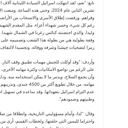
تابع: “نعم، لقد انتهكت اسرائيل السيادة اللبنانية آلا
تشرين الثاني عام 2024، وحتى هذه الس
وقراهم. ورفضت إطلاق الأسرى والانسحاب من الأراضي 
رغم كل شيء. وخسر شهداء أعزاء. مثل المقدم الشهيد 
وليدا، والذي احتضنته كنائس زغرتا في الشمال شهيدا. 
وقفة بطولية هي من بطولة هذا الشعب وتصميمه على الص
رمزا لتضحيات جيشنا وشرفه ووفائه. وتجسيدا لالتفاف 
وأردف: “وقد أوكلت للجيش مهمات تطبيق وقف النار. و
على الرغم من تواضع الامكانيات وكثرة مهامه الأخرى،
وأن يجمع السلاح، ويدمر ما لا يمكن استخدامه منه. و
مهامه، من خلال تطويع أ
عدم التزام اسرائيل بتعهداتها. وقد ساعده في تسهيل انت
وطنيتهم وصمودهم”.
واحتراما لليمين التي حلفتها، ولخطاب القسم، أرى من و