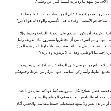
الآلاف من شهدائنا ودمرت قسما كبيرا من وطننا”.
 جيش وراءه دولة مبنية على المؤسسات والعدالة والمصلحة
 سلاحه هو الأمضى، وقيادته هي الأضمن، والولاء له هو الأمتن”.
نية الكريمة، أن يكون رهانكم على الدولة اللبنانية وحدها. وإلا
منها. وأنتم أشرف من أن تخاطروا بمشروع بناء الدولة، وأنبل
ا. فنستمر نحن في مأساتنا وتشرذمنا وانتحارنا. لكن هذه المرة،
ا إجماعنا الوطني. وهذا ما لا تريدونه ولا نريده”.
لسلاح، نابع من حرصي على الدفاع عن سيادة لبنان وحدوده،
ع لجميع أبنائها. وأنتم ركن أساسي فيها. عزكم من عزها. وحقوقكم
بة قضية حصر السلاح بكل مسؤولية، كما عهدكم لبنان دوما عند
ر الاحترام والتنافس، تحت سقف الميثاق والدستور. لكن
أو مزايدة تضر ولا تنفع. فتضحياتنا جميعا مقدسة. والخطر، أكان