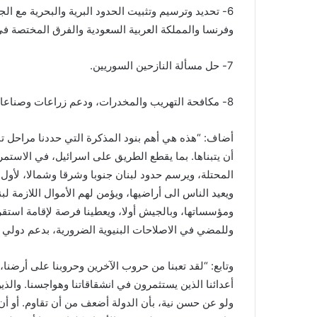
6- تحديد وترسيم وتثبيت الحدود البرية والبحرية مع ال
وفرنسا والمملكة العربية السعودية والفرق المختصة في
7- حل مسألة النازحين السوريين.
8- مكافحة التهريب والمخدرات، ودعم زراعات وصناعات بديلة”.
أضاف: “هذه هي أهم بنود المذكرة التي حددنا مراحل تن
أن يتبناها. بما يقطع الطريق على اسرائيل، في الاستم
المحتلة، ويرسم حدود لبنان جنوبا وشرقا وشمالا، لأول 
ويعيد الناس الى أراضيها، ويؤمن لهم الأموال اللازمة لبناء
ومؤسساتها، وبالجيش أولا، ويعطينا فرصة لإقامة استقرار
وللمضي في الاصلاحات البنيوية الضرورية، بدعم دولي 
وتابع: “لقد تعبنا من حروب الآخرين وحروبنا على أرضنا،
أعدائنا الذين يستثمرون في انشقاقاتنا وهواجسنا. والذي
ولو عن حسن نية، بأن الدولة أضعف من أن تقاوم. أو أن