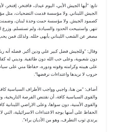
تابع: “أيها الجيش الأبي، اليوم عيدك، فافتخر، إفتخر، لأ
الجيش اللبناني. ولا مؤسسة قدمت التضحيات، مثل م
كصمود الجيش. ولا مؤسسة حمت وحدة لبنان، وضمنت أم
تنهر. واستبيحت الحدود والسيادة، ولم تستسلم. وزرع ال
مصغر عن الشعب اللبناني بأبهى حلله. ولذلك فمن يح
وقال: “وللجيش فضل كبير علي ودين أكبر. فضله أنه 
دون شعبوية، وعلى حب الله دون طائفية. وديني له كقائ
على هيبته وكرامته وقوته ودوره، حفاظا مني على سياد
حروب لا نريدها واعتداءات نرفضها”.
أضاف: “من هنا، واجبي وواجب الأطراف السياسية كافة
والقوى السياسية كافة، أن نقتنص الفرصة التاريخية، و
والقوى الأمنية، دون سواها، وعلى الاراضي اللبنانية كاف
الحفاظ على أمنها بوجه الاعتداءات الاسرائيلية، التي لا
يرتدي ثوب التطرف، وهو من الأديان براء”.