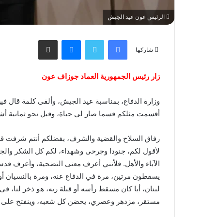
الرئيس عون عيد الجيش
فيسبوك
تويتر
ماسنجر
مشاركة عبر البريد
شاركها
زار رئيس الجمهورية العماد جوزاف عون
وزارة الدفاع، بمناسبة عيد الجيش، وألقى كلمة قال فيها
أقسمت مثلكم قسما صار لي حياة، وقبل نحو ثمانية أشهر
رفاق السلاح والقضية والشرف، بفضلكم أنتم شرفت قس
لأقول لكم، جنودا وجرحى وشهداء، لكم كل الشكر والجم
الآباء والأهل. فلأنني أعرف معنى التضحية، وأعرف قدس
يسقطون مرتين، مرة في الدفاع عنه، ومرة بالنسيان أو
لبنان، أيا كان مسقط رأسه أو قبلة ربه، هو ذخر لنا، 
مستقر، مزدهر وعصري، يحضن كل شعبه، وينفتح على ال