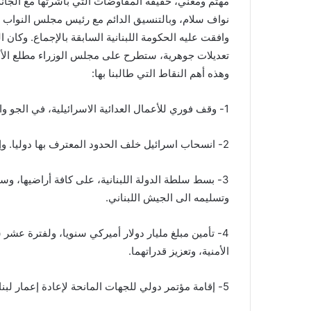
مهتم ومعني، حقيقة المفاوضات التي باشرتها مع الجان
نواف سلام، وبالتنسيق الدائم مع رئيس مجلس النواب نبي
وافقت عليه الحكومة اللبنانية السابقة بالإجماع. وكان 
تعديلات جوهرية، ستطرح على مجلس الوزراء مطلع الأسب
وهذه أهم النقاط التي طالبنا بها:
1- وقف فوري للأعمال العدائية الاسرائيلية، في الجو والبر والبحر، بما في ذلك الاغتيالات.
2- انسحاب اسرائيل خلف الحدود المعترف بها دوليا. وإطلاق سراح الأسرى.
3- بسط سلطة الدولة اللبنانية، على كافة أراضيها، 
وتسليمه الى الجيش اللبناني.
4- تأمين مبلغ مليار دولار أميركي سنويا، ولفترة عش
الأمنية، وتعزيز قدراتهما.
5- إقامة مؤتمر دولي للجهات المانحة لإعادة إعمار لبنان في الخريف المقبل.