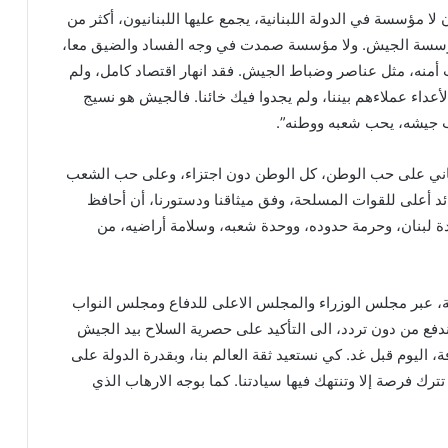
ن لا مؤسسة في الدولة اللبنانية، يجمع عليها اللبنانيون، أكثر من
ؤسسة الجيش. ولا مؤسسة صمدت في وجه الفساد والضيق معا،
نه، مثل عناصر وضباط الجيش. فقد انهار اقتصاد كامل، ولم
أعداء عملاءهم بيننا، ولم يجدوا فيك خائنا. فالجيش هو نسيج
ب جيشه، يحب شعبه ووطنه”.
رباني على حب الوطن، كل الوطن دون اجتزاء، وعلى حب الشعب
د أعلى للقوات المسلحة، وفق ميثاقنا ودستورنا، أن أحافظ
ة لبنان، وحرمة حدوده، ووحدة شعبه، وسلامة أراضيه، من
، عبر مجلس الوزراء والمجلس الاعلى للدفاع ومجلس النواب
ندفع من دون تردد، الى التأكيد على حصرية السلاح بيد الجيش
ة، اليوم قبل غد. كي نستعيد ثقة العالم بنا، وبقدرة الدولة على
 تترك فرصة إلا وتنتهك فيها سيادتنا. كما بوجه الارهاب الذي