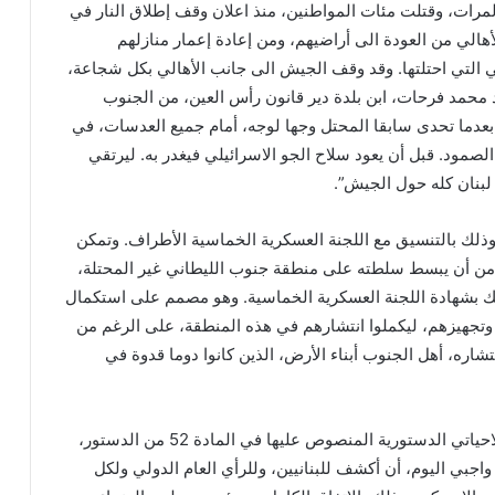
ف المرات، وقتلت مئات المواطنين، منذ اعلان وقف إطلاق النار في
اعة. ومنعت الأهالي من العودة الى أراضيهم، ومن إعادة إعمار منازلهم
التي احتلتها. وقد وقف الجيش الى جانب الأهالي بكل شجاعة،
محمد فرحات، ابن بلدة دير قانون رأس العين، من الجنوب
بعدما تحدى سابقا المحتل وجها لوجه، أمام جميع العدسات، في
مود. قبل أن يعود سلاح الجو الاسرائيلي فيغدر به. ليرتقي
لبنان كله حول الجيش”.
ذلك بالتنسيق مع اللجنة العسكرية الخماسية الأطراف. وتمكن
 من أن يبسط سلطته على منطقة جنوب الليطاني غير المحتلة،
ذلك بشهادة اللجنة العسكرية الخماسية. وهو مصمم على استكمال
كثر من 4500 جندي، وتدريبهم وتجهيزهم، ليكملوا انتشارهم في هذه المنطقة، على الرغم من
شاره، أهل الجنوب أبناء الأرض، الذين كانوا دوما قدوة في
وقال: “لذا، وأمام مسؤوليتي التاريخية، وانطلاقا من صلاحياتي الدستورية المنصوص عليها في المادة 52 من الدستور،
اجبي اليوم، أن أكشف للبنانيين، وللرأي العام الدولي ولكل