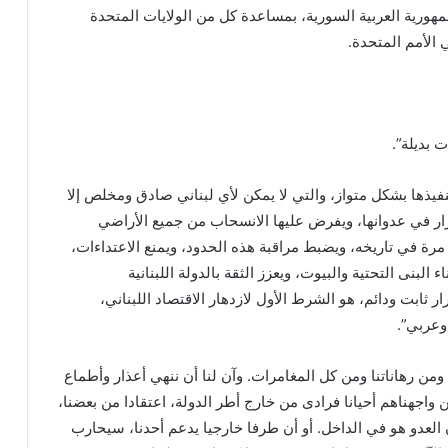
جمهورية العربية السورية، بمساعدة كل من الولايات المتحدة
 الأمم المتحدة.
فيذها بشكل متواز، والتي لا يمكن لأي لبناني صادق ومخلص إلا
رار في عدوانها، ويفرض عليها الانسحاب من جميع الأراضي
مرة في تاريخه، ويضبط مراقبة هذه الحدود، ويمنع الاعتداءات،
 البنى التحتية والبيوت، ويعزز الثقة بالدولة اللبنانية
 ثابت ودائم، هو الشرط الأول لازدهار الاقتصاد اللبناني،
وعربي”.
 ومن رهاناتنا ومن كل المغامرات. وآن لنا أن ننهي أعذار وأطماع
ن واجهناهم أحيانا فرادى من خارج أطر الدولة، اعتقادا من بعضنا،
 العدو هو في الداخل. أو أن طرفا خارجيا يدعم أحدنا، سيحارب