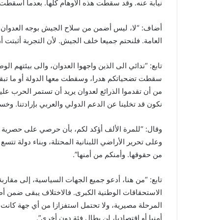
نيابة عنه. وقد سقطت هذه الأوهام كلها. بعدما أسقطت 
أضاف: “لا، ليس أضمن من سلاح الجيش بوجه العدوان.
العامة. فلنحتم جميعا خلف الجيش. لأن التجربة أثبتت أن
تابع: “ندائي الى الذين واجهوا العدوان، والى بيئتهم الوط
سقطت تضحياتكم هدرا، وسقطت معها الدولة أو ما تبقى 
من أن تقدموا الذرائع لعدوان يريد أن تستمر الحرب علين
نكون قد تخلينا عن الدعم الدولي والعربي بإرادتنا. وخسرن
وقال: “للمرة الألف أؤكد لكم، بأن حرصي على حصرية ا
وعلى تحرير الأراضي اللبنانية المحتلة، وبناء دولة تتس
من حقوقها. وأمنكم من أمنها”.
تابع: “من هنا، أدعو جميع الجهات السياسية، إلى مقار
الاستحقاقات الوطنية الكبرى. فالاختلاف يبقى ضمن أط
المرحلة مصيرية، ولا تحتمل استفزازا من أي جهة كانت، 
أمنيا أو اقتصاديا، لن يطال فئة دون أخرى”.