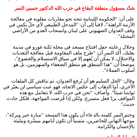
شدّد مسؤول منطقة البقاع في حزب الله الدكتور حسين النمر
‏على أن: “الحكومة اللبنانية تتجه نحو مقاربات مقلوبة في معالجة
الأزمة الراهنة”، لافتاً إلى أن: “المدخل الطبيعي لأي حلّ يكمن في
وقف العدوان الصهيوني على لبنان وانسحاب العدو من الأراضي
المحتلة”.
‏وخلال رعايته حفل افتتاح مسجد في محلة ثكنة غورو في مدينة
بعلبك، أكد النمر أن: “طرح ملف المقاومة قبل معالجة التعديات
والاحتلال، لا يمكن أن يُفهم إلا في سياق الاستسلام والخضوع”،
موضحاً أن: “هذا المنطق هو منطق الضعفاء والمنهزمين، بل هو
أسلوب العملاء”.
‏وقال: “الحل السليم هو أن يُرفع العدوان، ثم نناقش كل الملفات
الأخرى، أما الذهاب إلى عكس الاتجاه، فهو عبث سياسي لن يغيّر في
ثوابتنا شيئاً”. وأضاف: “نحن في حزب الله، لا نتعامل مع هذه
المواقف بردّ فعل متسرع، ولكن إذا فُرضت المواجهة، فلكل حادث
حديث”.
‏وختم النمر كلمته بالدعاء أن يكون هذا المسجد “منارة خير وبركة”،
موجهاً التهاني للحاضرين، متمنياً أن تكون أيامهم ميسّرة ومليئة
بالإحسان والكرامة.