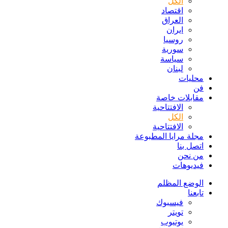
الكل
اقتصاد
العراق
ايران
روسيا
سورية
سياسة
لبنان
محليات
فن
مقابلات خاصة
الافتتاحیة
الكل
الافتتاحیة
مجلة مرايا المطبوعة
اتصل بنا
من نحن
فيديوهات
الوضع المظلم
تابعنا
فيسبوك
تويتر
يوتيوب