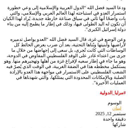
‏ودعا السيد فضل الله “الدول العربية والإسلامية إلى وعي خطورة
استمرار العدو في استباحته لهذا العالم العربي والإسلامي، والتي
بات واضحًا أنها تأتي في سياق صناعة خارطة جديدة، يُراد لهذا الكيان
أن تكون له اليد الطولى فيها، وذلك في إطار ما يطمح إليه من بناء
دولة إسرائيل الكبرى”.
‏وعن الوضع في غزة، قال السيد فضل الله “العدو يواصل تدميره
لأراضيها وأبنيتها وبُناها التحتية، بعد أن ضرب بعرض الحائط كل
الوساطات التي كانت تُجرى، بل سعى إلى إجهاضها من خلال ما
جرى من اعتداء غادر على الوفد الفلسطيني المفاوض في الدوحة،
وهو ما جاء في إطار سعيه لإفراغ غزة من أهلها وتهجيرهم منها. وهو
يستكمل مخطّطه هذا في الضفة الغربية، في الوقت الذي يُصرّ فيه
الشعب الفلسطيني على الاستمرار في مواجهة هذا العدو بالإرادة
الصلبة وبالإمكانات المحدودة التي يمتلكها، والتي شهدناها في
العمليات الأخيرة”.
‏#مرايا_الدولية
الوسوم
لبنان
سبتمبر 12, 2025
دقيقة واحدة
شاركها