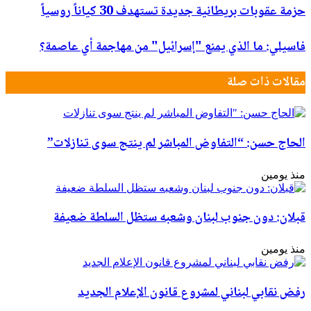
حزمة عقوبات بريطانية جديدة تستهدف 30 كياناً روسياً
فاسيلي: ما الذي يمنع "إسرائيل" من مهاجمة أي عاصمة؟
مقالات ذات صلة
الحاج حسن: “التفاوض المباشر لم ينتج سوى تنازلات”
منذ يومين
قبلان: دون جنوب لبنان وشعبه ستظل السلطة ضعيفة
منذ يومين
رفض نقابي لبناني لمشروع قانون الإعلام الجديد