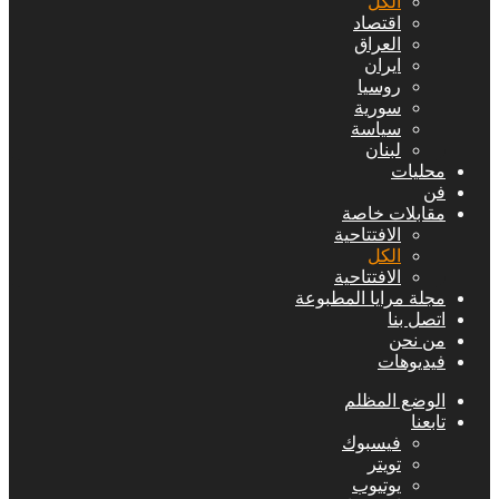
الكل
اقتصاد
العراق
ايران
روسيا
سورية
سياسة
لبنان
محليات
فن
مقابلات خاصة
الافتتاحیة
الكل
الافتتاحیة
مجلة مرايا المطبوعة
اتصل بنا
من نحن
فيديوهات
الوضع المظلم
تابعنا
فيسبوك
تويتر
يوتيوب