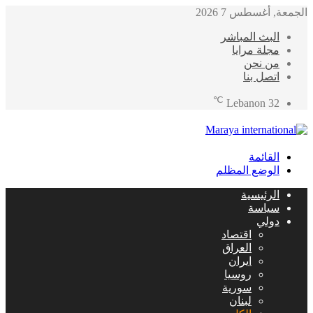
الجمعة, أغسطس 7 2026
البث المباشر
مجلة مرايا
من نحن
اتصل بنا
℃
Lebanon
32
القائمة
الوضع المظلم
الرئيسية
سياسة
دولي
اقتصاد
العراق
ايران
روسيا
سورية
لبنان