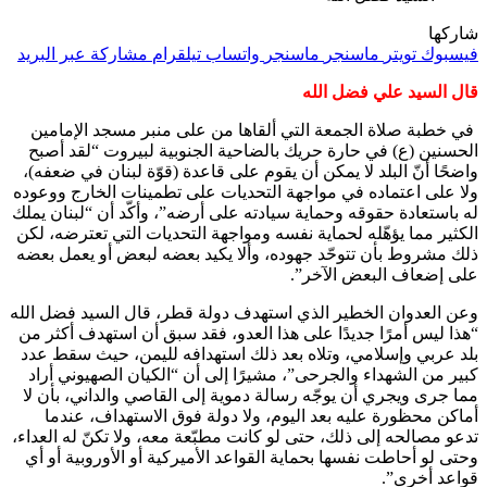
شاركها
فيسبوك
تويتر
ماسنجر
ماسنجر
واتساب
تيلقرام
مشاركة عبر البريد
قال السيد علي فضل الله
‏ في خطبة صلاة الجمعة التي ألقاها من على منبر مسجد الإمامين
الحسنين (ع) في حارة حريك بالضاحية الجنوبية لبيروت “لقد أصبح
واضحًا أنّ البلد لا يمكن أن يقوم على قاعدة (قوّة لبنان في ضعفه)،
ولا على اعتماده في مواجهة التحديات على تطمينات الخارج ووعوده
له باستعادة حقوقه وحماية سيادته على أرضه”، وأكّد أن “لبنان يملك
الكثير مما يؤهّله لحماية نفسه ومواجهة التحديات التي تعترضه، لكن
ذلك مشروط بأن تتوحّد جهوده، وألا يكيد بعضه لبعض أو يعمل بعضه
على إضعاف البعض الآخر”.
‏وعن العدوان الخطير الذي استهدف دولة قطر، قال السيد فضل الله
“هذا ليس أمرًا جديدًا على هذا العدو، فقد سبق أن استهدف أكثر من
بلد عربي وإسلامي، وتلاه بعد ذلك استهدافه لليمن، حيث سقط عدد
كبير من الشهداء والجرحى”، مشيرًا إلى أن “الكيان الصهيوني أراد
مما جرى ويجري أن يوجّه رسالة دموية إلى القاصي والداني، بأن لا
أماكن محظورة عليه بعد اليوم، ولا دولة فوق الاستهداف، عندما
تدعو مصالحه إلى ذلك، حتى لو كانت مطبّعة معه، ولا تكنّ له العداء،
وحتى لو أحاطت نفسها بحماية القواعد الأميركية أو الأوروبية أو أي
قواعد أخرى”.