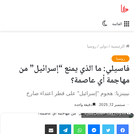
الوضع
القائمة
المظلم
الرئيسية
/
دولي
/
روسيا
روسيا
فاسيلي: ما الذي يمنع “إسرائيل” من
مهاجمة أي عاصمة؟
نيبينزيا: هجوم "إسرائيل" على قطر اعتداء صارخ
سبتمبر 12, 2025
دقيقة واحدة
مندوب روسيا فاسيلي نيبيزيا
فيسبوك
تويتر
ماسنجر
واتساب
تيلقرام
مشاركة عبر البريد