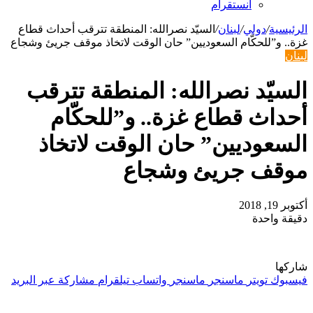
انستقرام
الرئيسية
/
دولي
/
لبنان
/
السيّد نصرالله: المنطقة تترقب أحداث قطاع
غزة.. و”للحكّام السعوديين” حان الوقت لاتخاذ موقف جريئ وشجاع
لبنان
السيّد نصرالله: المنطقة تترقب
أحداث قطاع غزة.. و”للحكّام
السعوديين” حان الوقت لاتخاذ
موقف جريئ وشجاع
أكتوبر 19, 2018
دقيقة واحدة
شاركها
فيسبوك
تويتر
ماسنجر
ماسنجر
واتساب
تيلقرام
مشاركة عبر البريد