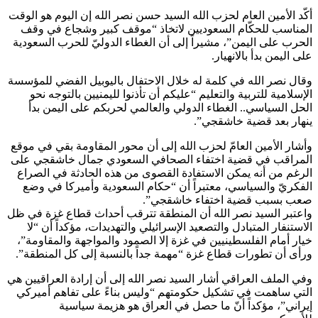
أكّد الأمين العام لحزب الله السيد حسن نصر الله إن اليوم هو الوقت
المناسب للحكّام السعوديين لاتخاذ “موقف كبير وشجاع في وقف
الحرب على اليمن”، مشيراً إلى أن الغطاء الدوليّ للحرب السعودية
على اليمن بدأ بالانهيار.
وقال نصر الله في كلمة له خلال الاحتفال باليوبيل الفضي للمؤسسة
الإسلامية للتربية والتعليم “عليكم أن تأذنوا لليمنيين بالتوجه نحو
الحل السياسي.. الغطاء الدولي والعالمي لحربكم على اليمن بدأ
ينهار بعد قضية خاشقجي”.
وأشار الأمين العامّ لحزب الله إلى أن محور المقاومة بقي في موقع
المراقب في قضية اختفاء الصحافي السعودي جمال خاشقجي على
الرغم من أنه يمكن الاستفادة القصوى من هذه الحادثة في الصراع
الفكريّ والسياسي، معتبراً أن “حكام السعودية وأميركا في وضع
صعب بسبب قضية اختفاء خاشقجي”.
واعتبر السيد نصر الله أن المنطقة تترقب أحداث قطاع غزة في ظل
الاستنفار المتبادل والتصعيد الإسرائيلي والتهديدات، مؤكداً أن “لا
خيار أمام الفلسطينيين في غزة إلا الصمود والمواجهة والمقاومة”،
ورأى أن تطورات قطاع غزة “مهمة جداً بالنسبة إلى كل المنطقة”.
وفي الملف العراقي أشار السيد نصر الله إلى أن إرادة العراقيين هي
التي ساهمت في تشكيل حكومتهم “وليس بناءً على تفاهم أميركي
إيراني”، مؤكداً أنّ ما حصل في العراق هو هزيمة سياسية