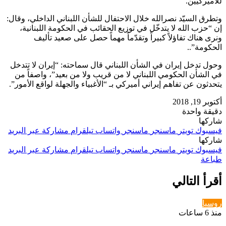
للأميركيين.
وتطرق السيّد نصرالله خلال الاحتفال للشأن اللبناني الداخلي، وقال:
إن “حزب الله لا يتدخّل في توزيع الحقائب في الحكومة اللبنانية،
ونرى هناك تفاؤلاً كبيراً وتقدّماً مهماً حصل على صعيد تأليف
الحكومة”..
وحول تدخل إيران في الشأن اللبناني قال سماحته: “إيران لا تتدخل
في الشأن الحكومي اللبناني لا من قريب ولا من بعيد”، واصفاً من
يتحدثون عن تفاهم إيراني أميركي بـ “الأغبياء والجهلة لواقع الأمور”.
أكتوبر 19, 2018
دقيقة واحدة
شاركها
فيسبوك
تويتر
ماسنجر
ماسنجر
واتساب
تيلقرام
مشاركة عبر البريد
شاركها
فيسبوك
تويتر
ماسنجر
ماسنجر
واتساب
تيلقرام
مشاركة عبر البريد
طباعة
أقرأ التالي
روسيا
منذ 6 ساعات