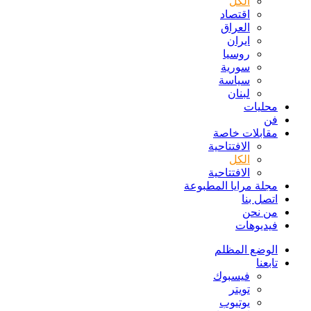
الكل
اقتصاد
العراق
ايران
روسيا
سورية
سياسة
لبنان
محليات
فن
مقابلات خاصة
الافتتاحیة
الكل
الافتتاحیة
مجلة مرايا المطبوعة
اتصل بنا
من نحن
فيديوهات
الوضع المظلم
تابعنا
فيسبوك
تويتر
يوتيوب