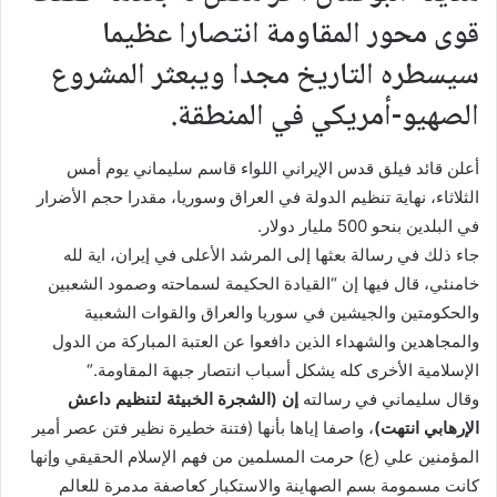
قوى محور المقاومة انتصارا عظيما
سيسطره التاريخ مجدا ويبعثر المشروع
الصهيو-أمريكي في المنطقة.
أعلن قائد فيلق قدس الإيراني اللواء قاسم سليماني يوم أمس
الثلاثاء، نهاية تنظيم الدولة في العراق وسوريا، مقدرا حجم الأضرار
في البلدين بنحو 500 مليار دولار
.
جاء ذلك في رسالة بعثها إلى المرشد الأعلى في إيران، اية لله
خامنئي، قال فيها إن “القيادة الحكيمة لسماحته وصمود الشعبين
والحكومتين والجيشين في سوريا والعراق والقوات الشعبية
والمجاهدين والشهداء الذين دافعوا عن العتبة المباركة من الدول
الإسلامية الأخرى کله يشكل أسباب انتصار جبهة المقاومة
“.
وقال سليماني في رسالته
إن (الشجرة الخبيثة لتنظيم داعش
الإرهابي انتهت)
، واصفا إياها بأنها (فتنة‌ خطيرة‌ نظير فتن عصر أمير
المؤمنين علي (ع) حرمت المسلمين من فهم الإسلام الحقيقي وإنها
كانت مسمومة بسم الصهاينة والاستكبار کعاصفة مدمرة للعالم