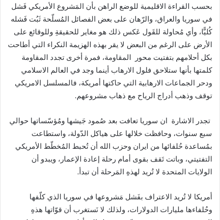
بحسب القراءة الاقليمية للوضع الراهن بأن المَشروع الأمريكي فَشل
في سوريا والعراق، والرّهان على بعض الفصائل المُسلّحة ثَبُت فَشله
كُليًّا، وأي مُحاولة للقَول عَكس ذلك هو مغاير للحقيقةِ وللوقائع على
الأرض على الرغم من البعض لا يقر بهذه الهزيمة النكراء التي أطاحت
بكل أحلامهم بتفتيت محور المقاومة، فمرة أخرى تجدد المقاومة
كلمتها بأنها ستلاحق فلول الارهاب أينما وجد في العالم الاسلامي
ودحر الجماعات الارهابية التي حاكتها أمريكة، فالمسلسل الامريكي
توقف وذهب أدراج الرياح مع ذهاب مشروعهم.
تجدر الاشارة ان سوريا تعافت بعد صُمود جَيشها ومُؤسّساتها حوالي
سبع سنوات، وحافظت خلالها على هياكل الدّولة، واستطاعت
بمُساعدة حُلفائها من ايران وحزب الله أن تُحبط المُخطّط الأمريكي
التفتيتي، وباتت تَقف بقوى أمام رحلة إعادة الإعمار، ويبدو أن
الولايات المتحدة لا تُريد لهذهِ المَرحلة أن تبدأ
.
أمريكا لا تُريد الاعتراف بفَشل مَشروعها في سوريا الذي كلّفها
وحُلفاءها مليارات الدولارات، ولذلك لا نَستغرب أن قوّاتها هذهِ