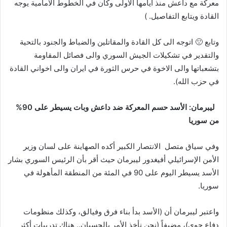
معركة مع داعش منذ ايامها الاولى وكان في الخطوط الامامية يوجه
القادة ويتابع التفاصيل
.
)
وتابع 🙁 اتوجه الى كل القادة والمقاتلين والضباط والجنود بالتحية
والتقدير في تشكيلات الجيش السوري والى فصائل المقاومة
بتشعباتها والى الاخوة في حرس الثورة في ايران والى اخواني القادة
في حزب الله)
.
ليبرمان: الأسد حسم المعركة ضد داعش وبات يسيطر على 90%
من سوريا
وفي سياق متصل الانتصار الكبير أكده الصهاينة على لسان وزير
الأمن الإسرائيلي أفيغدور ليبرمان حيث أقر بأن الرئيس السوري بشار
الأسد يسيطر اليوم على 90 في المئة من المنطقة المأهولة في
سوريا
.
واعتبر ليبرمان أن (الأسد بدأ بناء فرق وفيالق، وكذلك منظومات
دفاع جوي)، مضيفاً (نحن نأخذ الأمر بالحسبان.. هناك تدريبات أكثر