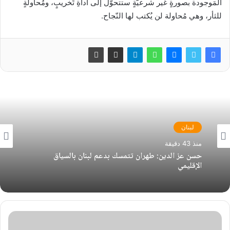
المَوجودة بصورةٍ غير شرعيّةٍ ستتحوّل إلى أداةِ تَخريبٍ، ومُحاولةٍ
للثأر، وهي مُحاولة لن يُكتب لها النّجاح
.
لبنان
منذ 43 دقيقة
حسن عز الدين: طهران تتمسك بدعم لبنان بالسياق
الإقليمي