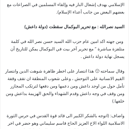
الإسلامي بهدف إشعال النار فيه وإلقاء المسلمين في الصراعات مع
بعضهم البعض من جانب أعداء الإسلام)
.
السيد نصرالله : مع تحرير البوكمال سقطت (دولة داعش)
ومن جهته اكد امين عام حزب الله السيد حسن نصر الله في كلمة
متلفزة مباشرة ” مع تحرير آخر بيت في البوكمال يمكن للتاريخ أن
يسجل نهاية دولة داعش .
وقال سماحته 🙁 هذا انتصار على اخطر ظاهرة شوهت الدين وانتصار
القيم الانسانية على التوحش ، وعلى شعوب المنطقة ان تقف وقفة
تأمل حول من اوجد داعش ومن دعمها ومن دفعها لترتكب المجازر
ومن وقف في وجه داعش وقدم الشهداء والحق الهزيمة بداعش ومن
خلفها
.
)
واضاف: (اتوجه بالشكر الكبير الى قائد قوة القدس في حرس الثورة
الاسلامية اللواء الاخ العزيز الحاج قاسم سليماني وهو حضر في اخر