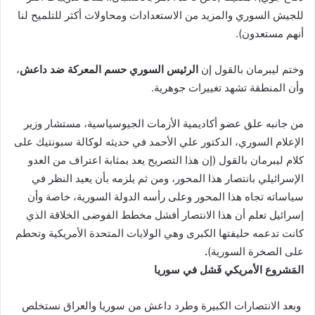
للجيش السوري والمزيد من الاستعدادات ومحاولات أكثر للتلميح لنا
أنهم مستعدون)
.
وختم ليبرمان بالقول إن
الرئيس السوري حسم المعركة ضد داعش
،
وأن المنطقة تشهد تغييرات جوهرية.
من جانبه علق عضو أكاديمية الأزمات الجيوسياسية، مستشار وزير
الإعلام السوري، الدكتور علي الأحمد في حديثه لوكالة سبونتيك على
كلام ليبرمان بالقول (إن هذا التصريح يعد بمثابة اعتراف من العدو
الإسرائيلي بانتصار هذا المحور، ومن ثم يلزمه بأن يعيد النظر في
سياساته تجاه هذا المحور وعلى رأسه الدولة السورية، خاصة وأن
إسرائيل تعلم أن هذا الانتصار أفشل مخطط الفوضى الخلاقة الذي
كانت تدعمه حليفتها الكبرى وهي الولايات المتحدة الأمريكية وتحطم
على الصخرة السورية)
.
المَشروع الأمريكي فَشل في سوريا
وبعد الانتصارات الكبيرة وطرد داعش من سوريا والعراق نستخلص