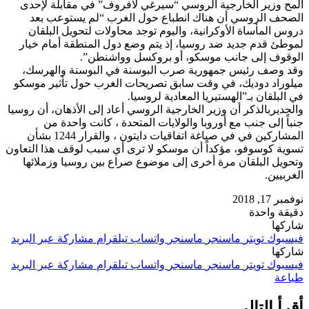
ألمح وزير الخارجية الروسي “سيرغي لافروف” في مقابلة لإحدى
الصحف الروسي أن هناك انطباع حول الغرب “لم يستوعب بعد
دروس المأساة الأوكرانية، واليوم توجد محاولات لتحويل البلقان
لموطئ قدم جديد ضد روسيا، إذ يتم وضع دول المنطقة أمام خيار
الوقوف إلى جانب موسكو، أو بروكسل وواشنطن”.
وقد وصف رئيس جمهورية صرب البوسنة في البوسنة والهرسك،
ميلوراد دوديك، في وقت سابق تصريحات الغرب حول تأثير موسكو
في البلقان بـ”الهستيريا المعادية لروسيا.
والجديربالذكر أن وزير الخارجية الروسي أعاد إلى الأذهان، أن روسيا
جنباً إلى جنب مع أوروبا والولايات المتحدة ، كانت واحدة من
المشاركين في في صياغة اتفاقيات دايتون ، والقرار 1244 بشأن
تسوية كوسوفو، مؤكداً أن موسكو لا ترى أي سبب لوقف هذا التعاون
وتحويل البلقان مرة أخرى إلى موضوع صراع بين روسيا وزملائها
الغربيين.
نوفمبر 17, 2018
دقيقة واحدة
شاركها
فيسبوك
تويتر
ماسنجر
ماسنجر
واتساب
تيلقرام
مشاركة عبر البريد
شاركها
فيسبوك
تويتر
ماسنجر
ماسنجر
واتساب
تيلقرام
مشاركة عبر البريد
طباعة
أقرأ التالي