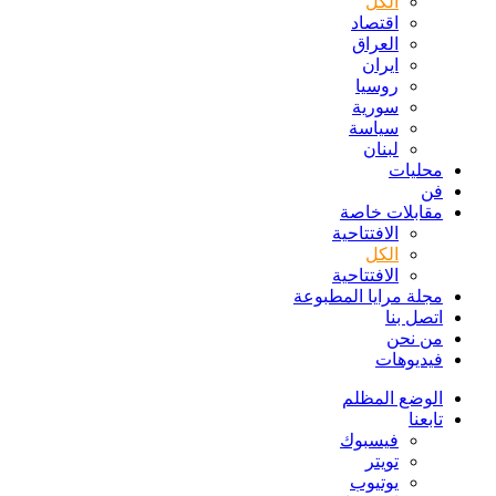
الكل
اقتصاد
العراق
ايران
روسيا
سورية
سياسة
لبنان
محليات
فن
مقابلات خاصة
الافتتاحیة
الكل
الافتتاحیة
مجلة مرايا المطبوعة
اتصل بنا
من نحن
فيديوهات
الوضع المظلم
تابعنا
فيسبوك
تويتر
يوتيوب