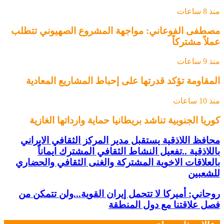
منذ 8 ساعات
مصطفى الفوعاني: مواجهة المشروع الصهيوني تتطلب
عملاً مشتركاً
منذ 9 ساعات
المقاومة تؤكد قدرتها على إحباط المشاريع المعادية
منذ 10 ساعات
كوريا الجنوبية تناشد بريطانيا حماية وارداتها الغازية
محافظ اللاذقية يستقبل مدير المركز الثقافي الايراني
باللاذقية ..تفعيل النشاط الثقافي المشترك ايماناً
بالعلاقات الاخوية المشتركة والغنى الثقافي والحضاري
للشعبين
روحاني: أميركا لا تتحمل إيران القوية...ولن تتمكن من
فصل علاقتنا مع دول المنطقة