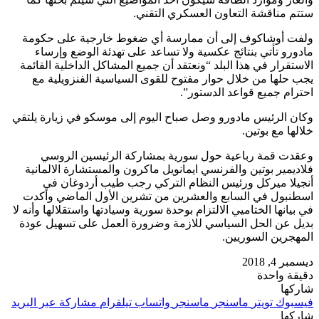
ستتم مناقشة التعاون العسكري التقني.
ولفت أوشاكوف إلى أن ممارسة أي ضغوط خارجية على حكومة
مادورو تأتي بنتائج عكسية ولا تساعد على تهدئة الوضع وإرساء
الاستقرار في هذا البلد “ونعتقد أن جميع المشاكل الداخلية القائمة
يجب حلها من خلال حوار مفتوح للقوى السياسية الفنزويلية مع
احترام جميع قواعد الدستور”.
وكان الرئيس مادورو وصل صباح اليوم إلى موسكو في زيارة يلتقي
خلالها مع بوتين.
وعقدت قمة رباعية حول سورية بمشاركة الرئيسين الروسي
فلاديمير بوتين والفرنسي ايمانويل ماكرون والمستشارة الالمانية
أنجيلا ميركل ورئيس النظام التركي رجب طيب أردوغان في
اسطنبول في السابع والعشرين من تشرين الأول الماضي وأكدت
في بيانها الختاميي الالتزام بوحدة سورية وسيادتها واستقلالها وأنه لا
بديل عن الحل السياسي للازمة وضرورة العمل على تسهيل عودة
المهجرين السوريين.
ديسمبر 4, 2018
دقيقة واحدة
شاركها
فيسبوك
تويتر
ماسنجر
ماسنجر
واتساب
تيلقرام
مشاركة عبر البريد
شاركها