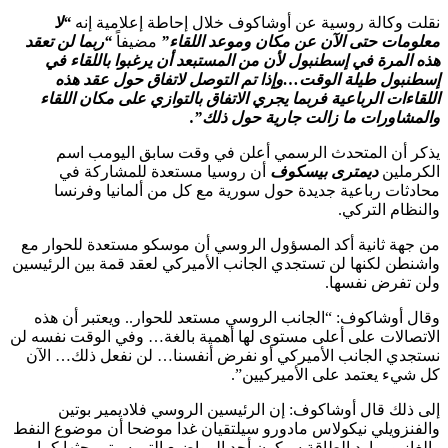
نقلت وكالة روسية عن أوشاكوف خلال إحاطة إعلامية إنه
“لا
معلومات حتى الآن عن مكان وموعد اللقاء”
مضيفاً
“ربما لن تعقد
هذه المرة في إسطنبول لأن من المستبعد أن يرغبوا باللقاء في
إسطنبول طيلة الوقت…وإذا تم التوصل لاتفاق حول عقد هذه
اللقاءات الرباعية فربما يجري الاتفاق بالتوازي على مكان اللقاء
والمشاورات ما زالت جارية حول ذلك”.
يذكر أن المتحدث الرسمي أعلن في وقت سابق اليومب اسم
الكرملين
ديمترى بيسكوف
أن روسيا مستعدة للمشاركة في
محادثات رباعية جديدة حول سورية مع كل من ألمانيا وفرنسا
والنظام التركي.
من جهة ثانية أكد المسؤول الروسي أن موسكو مستعدة للحوار مع
واشنطن لكنها لن تستجدي الجانب الأميركي لعقد قمة بين الرئيسين
ولن تفرض نفسها.
وقال أوشاكوف: “الجانب الروسي مستعد للحوار.. ويعتبر أن هذه
الاتصالات على أعلى مستوى لها أهمية بالغة… وفي الوقت نفسه لن
نستجدي الجانب الأميركي أو نفرض أنفسنا… لن نفعل ذلك… الآن
كل شيء يعتمد على الأميركيين”.
إلى ذلك قال أوشاكوف: إن الرئيسين الروسي فلاديمير بوتين
والفنزويلي نيكولاس مادورو سيلتقيان غدا موضحا أن موضوع النفط
والغاز وموارد الطاقة سيكون أحد المواضيع التي سيتم بحثها كما