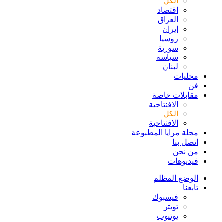
الكل
اقتصاد
العراق
ايران
روسيا
سورية
سياسة
لبنان
محليات
فن
مقابلات خاصة
الافتتاحیة
الكل
الافتتاحیة
مجلة مرايا المطبوعة
اتصل بنا
من نحن
فيديوهات
الوضع المظلم
تابعنا
فيسبوك
تويتر
يوتيوب