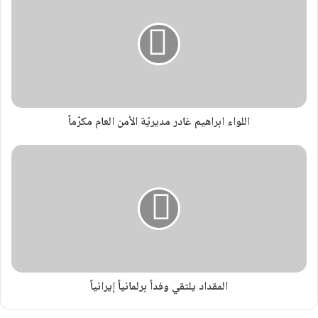
اللواء ابراهيم غادر مديريّة الأمن العام مكرّماً
المقداد يلتقي وفداً برلمانياً إيرانياً