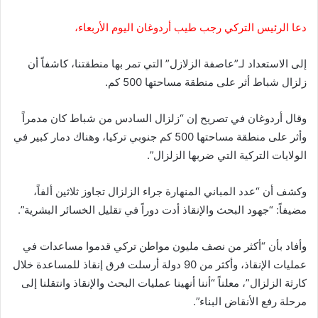
دعا الرئيس التركي رجب طيب أردوغان اليوم الأربعاء،
إلى الاستعداد لـ”عاصفة الزلازل” التي تمر بها منطقتنا، كاشفاً أن
زلزال شباط أثر على منطقة مساحتها 500 كم.
وقال أردوغان في تصريح إن “زلزال السادس من شباط كان مدمراً
وأثر على منطقة مساحتها 500 كم جنوبي تركيا، وهناك دمار كبير في
الولايات التركية التي ضربها الزلزال”.
وكشف أن “عدد المباني المنهارة جراء الزلزال تجاوز ثلاثين ألفاً،
مضيفاً: “جهود البحث والإنقاذ أدت دوراً في تقليل الخسائر البشرية”.
وأفاد بأن “أكثر من نصف مليون مواطن تركي قدموا مساعدات في
عمليات الإنقاذ، وأكثر من 90 دولة أرسلت فرق إنقاذ للمساعدة خلال
كارثة الزلزال”، معلناً “أننا أنهينا عمليات البحث والإنقاذ وانتقلنا إلى
مرحلة رفع الأنقاض البناء”.