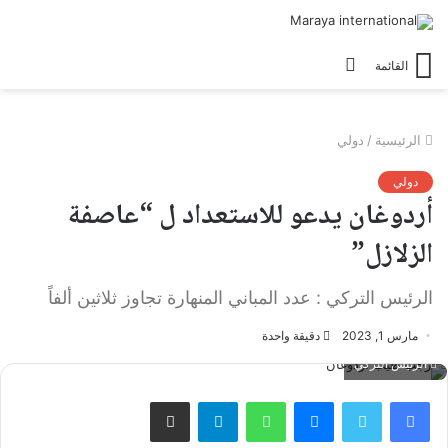
الوضع
القائمة
المظلم
الرئيسية
/
دولي
دولي
أردوغان يدعو للاستعداد ل “عاصفة
الزلازل”
الرئيس التركي : عدد المباني المنهارة تجاوز ثلاثين ألفاً
مارس 1, 2023
دقيقة واحدة
الرئيس التركي
فيسبوك
تويتر
ماسنجر
واتساب
تيلقرام
مشاركة عبر البريد