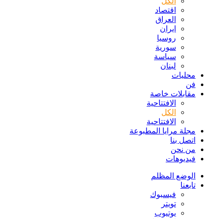
الكل
اقتصاد
العراق
ايران
روسيا
سورية
سياسة
لبنان
محليات
فن
مقابلات خاصة
الافتتاحیة
الكل
الافتتاحیة
مجلة مرايا المطبوعة
اتصل بنا
من نحن
فيديوهات
الوضع المظلم
تابعنا
فيسبوك
تويتر
يوتيوب