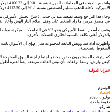
الأميركية الآجلة للذهب تسليم أغسطس بنسبة 1.1% إلى 4112.50 دولاراً، في ظل موجة هبوط متواصلة منذ بداية الأسبوع.
وجاء هذا التراجع وسط تصعيد ميداني جديد، إذ شنّ الجيش الأميركي 
في مضيق هرمز، ما زاد الضغط على وقف إطلاق النار الهش وأعاد التو
وقفزت أسعار النفط الأميركي بنحو 3% ف
بالدولار أعلى تكلفة بالنسبة لحائزي العملات الأخرى.
الضغوط التضخمية.
كيفن وارش، وسط توقعات بأن تبقى الفائدة مرتفعة أيضاً لفترة أطول مما
#مرايا الدولية
الوسوم
اقتصاد
يوليو 8, 2026
دقيقة واحدة
شاركها
فيسبوك
تويتر
ماسنجر
ماسنجر
واتساب
تيلقرام
مشاركة عبر البريد