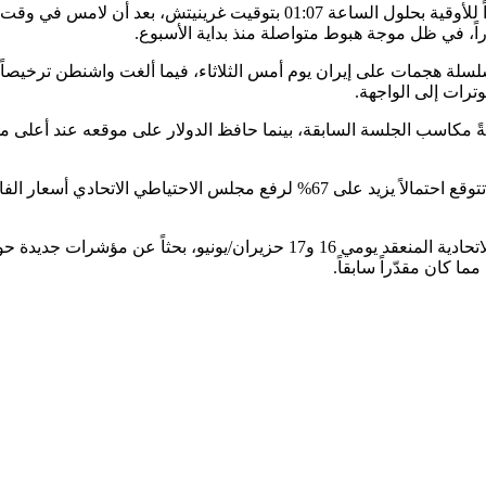
وانخفض الذهب في المعاملات الفورية بنسبة 0.1% إلى 4100.32 دولاراً للأوقية
سلسلة هجمات على إيران يوم أمس الثلاثاء، فيما ألغت واشنطن ترخيصا
ترات إلى الواجهة.
ي التعاملات المبكرة، مواصلةً مكاسب الجلسة السابقة، بينما حافظ الدولار على موقع
كما يترقب المستثمرون صدور محضر اجتماع لجنة السوق المفتوحة الاتحادية المن
 كان مقدّراً سابقاً.