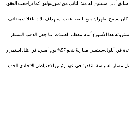
 بحلول الساعة 01:07 بتوقيت غرينيتش، بعد أن لامس في وقت سابق أدنى مستوى له منذ الثاني من تموز/يوليو. كما تراجعت العقود
ً كان يسمح لطهران ببيع النفط عقب استهداف ثلاث ناقلات بقذائف
ه عند أعلى مستوياته هذا الأسبوع أمام معظم العملات، ما جعل الذهب المسعّر
وأظهرت أداة فيد ووتش التابعة لمجموعة سي.إم.إي أن الأسواق باتت تتوقع احتمالاً يزيد على 67% لرفع مجلس الاحتياطي الاتحادي أسعار الفائدة في أيلول/سبتمبر، مقارنةً بنحو 57% يوم أمس، في ظل استمرار
عقد يومي 16 و17 حزيران/يونيو، بحثاً عن مؤشرات جديدة حول مسار السياسة النقدية في عهد رئيس الاحتياطي الاتحادي الجديد