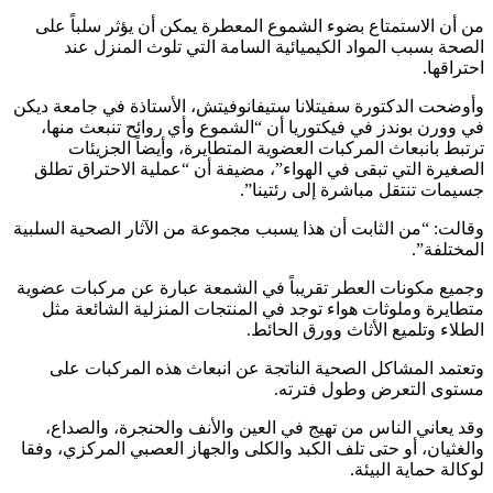
من أن الاستمتاع بضوء الشموع المعطرة يمكن أن يؤثر سلباً على
الصحة بسبب المواد الكيميائية السامة التي تلوث المنزل عند
احتراقها.
وأوضحت الدكتورة سفيتلانا ستيفانوفيتش، الأستاذة في جامعة ديكن
في وورن بوندز في فيكتوريا أن “الشموع وأي روائح تنبعث منها،
ترتبط بانبعاث المركبات العضوية المتطايرة، وأيضاً الجزيئات
الصغيرة التي تبقى في الهواء”، مضيفة أن “عملية الاحتراق تطلق
جسيمات تنتقل مباشرة إلى رئتينا”.
وقالت: “من الثابت أن هذا يسبب مجموعة من الآثار الصحية السلبية
المختلفة”.
وجميع مكونات العطر تقريباً في الشمعة عبارة عن مركبات عضوية
متطايرة وملوثات هواء توجد في المنتجات المنزلية الشائعة مثل
الطلاء وتلميع الأثاث وورق الحائط.
وتعتمد المشاكل الصحية الناتجة عن انبعاث هذه المركبات على
مستوى التعرض وطول فترته.
وقد يعاني الناس من تهيج في العين والأنف والحنجرة، والصداع،
والغثيان، أو حتى تلف الكبد والكلى والجهاز العصبي المركزي، وفقا
لوكالة حماية البيئة.