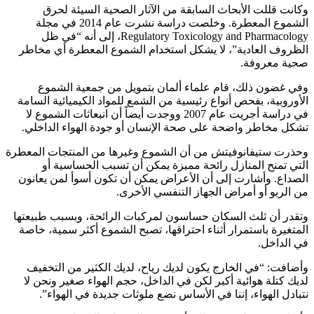
وكانت قللت الأبحاث السابقة من الآثار الصحية السيئة لحرق
الشموع المعطرة. وخلصت دراسة نشرت عام 2014 في مجلة
Regulatory Toxicology and Pharmacology، إلى أنه “في ظل
الظروف العادية”، لا يشكل استخدام الشموع المعطرة أي مخاطر
صحية معروفة.
وفي غضون ذلك، قام علماء ألمان بتمويل من جمعية الشموع
الأوروبية، بفحص أنواع رئيسية من الشمع للمواد الكيميائية السامة
في دراسة أجريت عام 2007 ووجدت أيضاً أن انبعاثات الشموع لا
تشكل مخاطر واضحة على صحة الإنسان أو جودة الهواء الداخلي.
وحذرت ستيفانوفيتش من أن الشموع وغيرها من المنتجات المعطرة
التي تمنح المنازل رائحة مميزة يمكن أن تسبب الحساسية أو
الصداع. وأشارت إلى أن الأعراض يمكن أن تكون أسوأ لمن يعانون
من الربو أو أمراض الجهاز التنفسي الأخرى.
وتقدر أن ثلث السكان حساسون لمركبات الرائحة، وبسبب طبيعتها
المتغيرة باستمرار أثناء احتراقها، تصبح الشموع أكثر سمية، خاصة
في الداخل.
وأضافت: “في الخارج يكون لديك رياح، لديك الكثير من التخفيف
لديك كتلة هوائية أكبر لكن في الداخل، حجم الهواء صغير ونحن لا
نتبادل الهواء، إننا في الأساس نضع ملوثات جديدة في الهواء”.