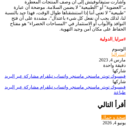
وأشارت ستيفانوفيتش إلى أن وصف المنتجات المعطرة
بـ”العضوية” أو “الطبيعية” لا يضمن السلامة. موضحة أن عبارة
“طبيعية” لا تعني أننا إذا استنشقناها طوال الوقت، فهذا جيد بالنسبة
لنا، لذلك يجب أن نفعل كل شيء باعتدال”، مشددة على أن فتح
النوافذ والأبواب أو الاستثمار في “المساحات الخضراء” هو مفتاح
الحفاظ على مكان آمن وجيد التهوية.
#مرايا_الدولية
الوسوم
استراليا
مارس 4, 2023
دقيقة واحدة
شاركها
فيسبوك
تويتر
ماسنجر
ماسنجر
واتساب
تيلقرام
مشاركة عبر البريد
شاركها
فيسبوك
تويتر
ماسنجر
ماسنجر
واتساب
تيلقرام
مشاركة عبر البريد
طباعة
أقرأ التالي
صحة و جمال
يونيو 4, 2026