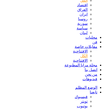
الكل
اقتصاد
العراق
ايران
روسيا
سورية
سياسة
لبنان
محليات
فن
مقابلات خاصة
الافتتاحیة
الكل
الافتتاحیة
مجلة مرايا المطبوعة
اتصل بنا
من نحن
فيديوهات
الوضع المظلم
تابعنا
فيسبوك
تويتر
يوتيوب