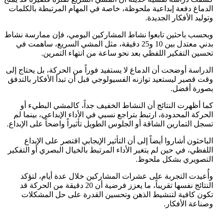
الدماغ دفعة إبداعية ملحوظة، خاصة في المهام المرتبطة بالكلمات
وتوليد الأفكار الجديدة.
وبحسب باحثين تابعوا نشاط المشاركين اليومي، فإن ممارسة نشاط
بدني معتدل بين 10 و25 دقيقة، مثل المشي السريع، ساهمت في
تحسين التفكير اللفظي بعد نحو ساعة من انتهاء التمرين.
الدراسة أوضحت أن الدماغ لا يستفيد فوراً من الحركة، بل يحتاج إلى
وقت قصير ليستعيد توازنه الفسيولوجي قبل أن تبدأ الأفكار بالتدفق
بصورة أفضل.
كما أظهرت النتائج أن النشاط الخفيف جداً، كالمشي البطيء أو
الحركة المحدودة، ارتبط بتراجع نسبي في الأداء الإبداعي، بينما لم
تسجل التمارين الشاقة أو الجلوس الطويل تأثيراً واضحاً على الإبداع.
الباحثون أشاروا أيضاً إلى أن التأثير الإيجابي اقتصر على الإبداع
اللفظي، في حين لم يتغير الأداء المرتبط بالخيال البصري أو التفكير
التصويري بشكل ملحوظ.
وأُعيدت التجربة على عشرات المشاركين خلال عدة أيام، لتؤكد
النتائج نفسها تقريباً، ما يعزز فرضية أن 20 دقيقة من الحركة قد
تكون كافية لتنشيط الذهن وتحسين القدرة على حل المشكلات
وصناعة الأفكار.