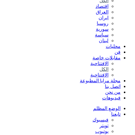
الكل
اقتصاد
العراق
ايران
روسيا
سورية
سياسة
لبنان
محليات
فن
مقابلات خاصة
الافتتاحیة
الكل
الافتتاحیة
مجلة مرايا المطبوعة
اتصل بنا
من نحن
فيديوهات
الوضع المظلم
تابعنا
فيسبوك
تويتر
يوتيوب